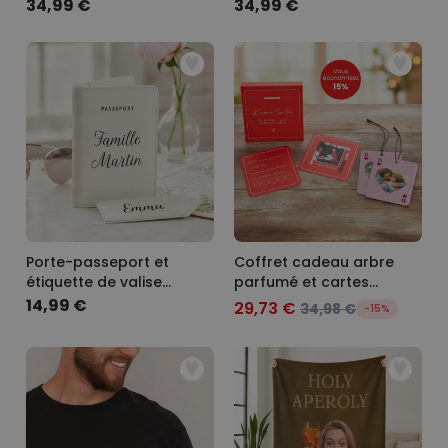
34,99 €
34,99 €
Porte-passeport et
Coffret cadeau arbre
étiquette de valise
parfumé et cartes
personnalisés avec texte
Kamasutra
14,99 €
29,73 €
34,98 €
-15%