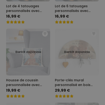
Lot de 4 tatouages
Lot de 6 tatouages
personnalisés avec
personnalisés avec
visage et bannière
visage et texte
16,99 €
16,99 €
Bientôt disponible
Bientôt disponible
Housse de coussin
Porte-clés mural
personnalisée avec
personnalisé en bois
auréole et visage
avec photo et texte
19,99 €
29,99 €