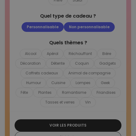
Frère
Sœur
Personnalisable
Quel type de cadeau ?
Chaussettes personnalisées
avec votre animal de
compagnie
plus de
Personnalisable
Non personnalisable
14.000
exemplaires
19,99 €
vendus
Quels thèmes ?
Personnalisable
Alcool
Apérol
Réchauffant
Bière
Serviette personnalisée
Maritime avec texte
Décoration
Détente
Coquin
Gadgets
plus de 1.900
exemplaires
34,99 €
vendus
Coffrets cadeaux
Animal de compagnie
Humour
Cuisine
Lampes
Geek
Personnalisable
Tablier de cuisine
Fête
Plantes
Romantisme
Friandises
personnalisé Édition limitée
plus de 2.400
Tasses et verres
Vin
exemplaires
29,99 €
vendus
VOIR LES PRODUITS