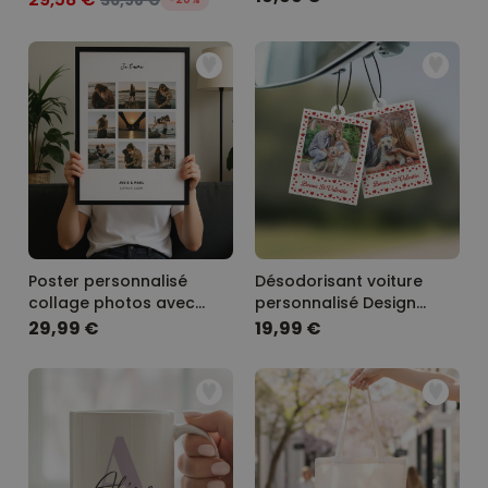
36,98 €
Poster personnalisé
Désodorisant voiture
collage photos avec
personnalisé Design
texte
polaroïd avec cœurs -
29,99 €
19,99 €
Lot de 2