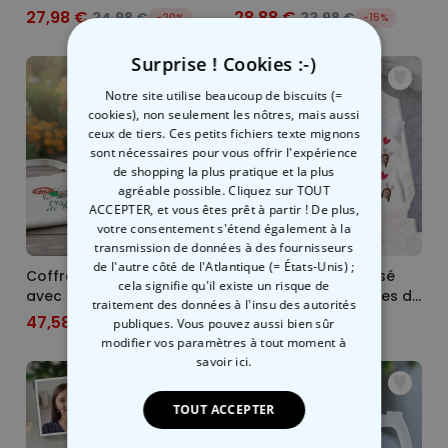
27,98 €
28,88 €
34,98 €
33,98 €
-20%
-15%
Surprise ! Cookies :-)
Notre site utilise beaucoup de biscuits (=
cookies), non seulement les nôtres, mais aussi
ceux de tiers. Ces petits fichiers texte mignons
sont nécessaires pour vous offrir l'expérience
de shopping la plus pratique et la plus
agréable possible. Cliquez sur TOUT
ACCEPTER, et vous êtes prêt à partir ! De plus,
votre consentement s'étend également à la
transmission de données à des fournisseurs
de l'autre côté de l'Atlantique (= États-Unis) ;
Coffret cadeau Italie
Caleçon personnalisé
cela signifie qu'il existe un risque de
avec tablier chope à
avec visage et oreilles de
traitement des données à l'insu des autorités
bière et tasse à espresso
lapin
29,99 €
47,58 €
67,97 €
publiques. Vous pouvez aussi bien sûr
-30%
modifier vos paramètres à tout moment
à
savoir ici.
TOUT ACCEPTER