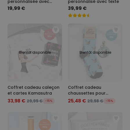
personnalisée avec
personnalisé avec texte
photo - Style Comics
19,99 €
39,99 €
Bientôt disponible
Bientôt disponible
Coffret cadeau caleçon
Coffret cadeau
et cartes Kamasutra
chaussettes pour
animaux et porte-clés
33,98 €
25,48 €
29,99 €
29,98 €
-15%
-15%