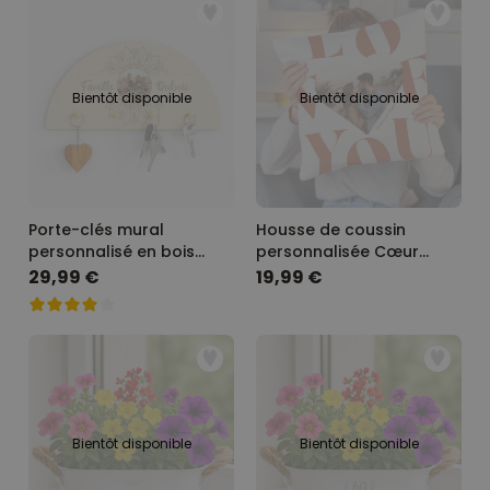
Bientôt disponible
Bientôt disponible
Porte-clés mural
Housse de coussin
personnalisé en bois
personnalisée Cœur
mandala photo et texte
avec photo et texte
29,99 €
19,99 €
Bientôt disponible
Bientôt disponible