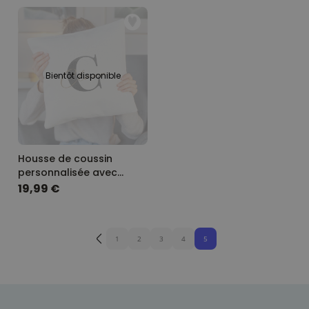
Bientôt disponible
Housse de coussin
personnalisée avec
monogramme
19,99 €
1
2
3
4
5