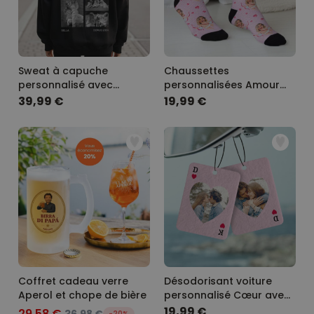
Sweat à capuche
Chaussettes
personnalisé avec
personnalisées Amour
photos en noir et blanc
avec votre visage
39,99 €
19,99 €
et texte
Coffret cadeau verre
Désodorisant voiture
Aperol et chope de bière
personnalisé Cœur avec
photo
19,99 €
29,58 €
-20%