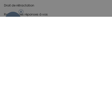
- 10 %
Droit de rétractation
Retrouvez les réponses
à vos
questions dans
la rubrique FAQ.
Infos partenaires
Presse
Créateur de contenu
Demandes B2B
Méthode de paiment
Conditions générales de Vente
Sécurité & Protection des
données
Mentions légales