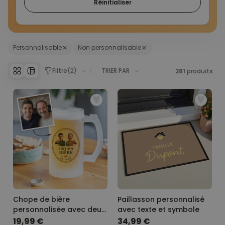
Réinitialiser
Personnalisable
Non personnalisable
Filtre
(
2
)
TRIER PAR
281
produits
Chope de bière
Paillasson personnalisé
personnalisée avec deux
avec texte et symbole
visages et logo
19,99 €
34,99 €