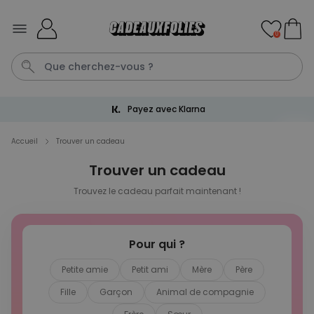
Skip to Content
0
Livraison gratuite dès 60 €
Tasse
Calecon
Mug
P
C
Accueil
Trouver un cadeau
Trouver un cadeau
Personnalisable
Peignoir personnalisé avec
Trouvez le cadeau parfait maintenant !
picto et texte
plus de 1.900
exemplaires
39,99 €
vendus
Pour qui ?
Personnalisable
Petite amie
Chaussettes personnalisées
Petit ami
Mère
Père
visage
plus de
Fille
Garçon
Animal de compagnie
28.500
exemplaires
19,99 €
vendus