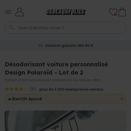
Skip to Content
0
Livraison gratuite dès 60 €
Calecon
Penis
Mug
P
C
Désodorisant voiture personnalisé
Design Polaroïd - Lot de 2
Personnalisable
Tablier de cuisine
Parfum d’ambiance avec votre photo au design rétro
personnalisé Édition limitée
(9)
plus de 2.400
plus de 3.000
exemplaires vendus
exemplaires
29,99 €
vendus
🔥
Bientôt épuisé
Personnalisable
Chaussettes personnalisées
visage
plus de
28.500
exemplaires
19,99 €
vendus