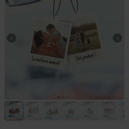
Personnalisable
Porte-clés mural personnalisé
avec photo et texte
plus de 3.000
exemplaires
24,99 €
vendus
Personnalisable
Verre Aperol Spritz
personnalisé avec prénom
plus de
19.400
exemplaires
16,99 €
vendus
Personnalisable
Chaussettes personnalisées
avec votre animal de
compagnie
plus de
14.000
exemplaires
19,99 €
vendus