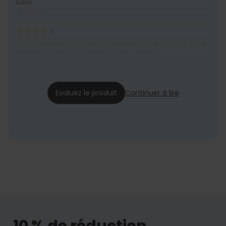
Iulia
18/12/2024
Sens très bon, bonne idée cadeaux, les photos sont pas hyper
nette de près mais pour l'utilisation ça rend bien
Lydie
08/09/2024
Evaluez le produit
Continuer à lire