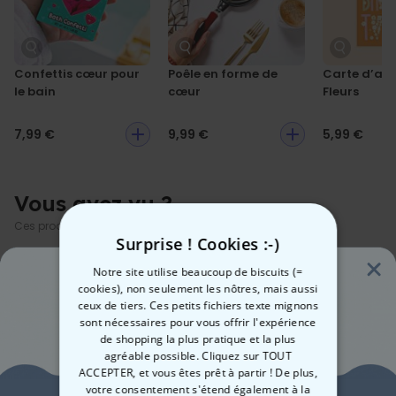
Dimensions environ 6 x 8 cm
Confettis cœur pour
Poêle en forme de
Carte d’ann
le bain
cœur
Fleurs
7,99 €
9,99 €
5,99 €
Vous avez vu ?
Ces produits pourraient aussi vous intéresser
Surprise ! Cookies :-)
Notre site utilise beaucoup de biscuits (=
cookies), non seulement les nôtres, mais aussi
ceux de tiers. Ces petits fichiers texte mignons
sont nécessaires pour vous offrir l'expérience
de shopping la plus pratique et la plus
agréable possible. Cliquez sur TOUT
ACCEPTER, et vous êtes prêt à partir ! De plus,
votre consentement s'étend également à la