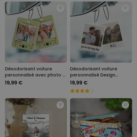
Désodorisant voiture
Désodorisant voiture
personnalisé avec photo et
personnalisé Design
chanson - Lot de 2
Polaroïd - Lot de 2
19,99 €
19,99 €