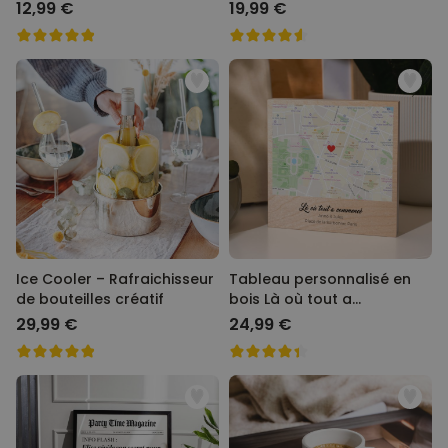
12,99 €
19,99 €
Ice Cooler – Rafraichisseur
Tableau personnalisé en
de bouteilles créatif
bois Là où tout a
commencé
29,99 €
24,99 €