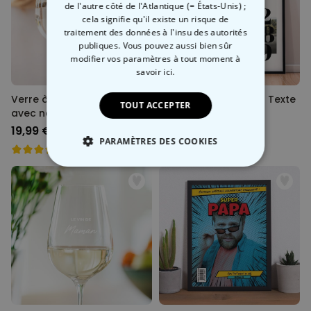
de l'autre côté de l'Atlantique (= États-Unis) ;
cela signifie qu'il existe un risque de
traitement des données à l'insu des autorités
publiques. Vous pouvez aussi bien sûr
modifier vos paramètres à tout moment
à
savoir ici.
Verre à gin personnalisé
Poster avec Photo et Texte
TOUT ACCEPTER
avec nom
19,99 €
29,99 €
PARAMÈTRES DES COOKIES
STRICTEMENT NÉCESSAIRE
PERFORMANCE
COMMERCIALISATION
NON CLASSÉ