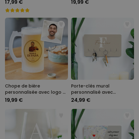
de 2
17,99 €
19,99 €
Chope de bière
Porte-clés mural
personnalisée avec logo et
personnalisé avec
visage
monogramme
19,99 €
24,99 €