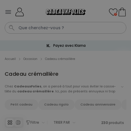
Skip to Content
0
Livraison gratuite dès 60 €
Mug
Poster
Penis
P
C
Accueil
Occasion
Cadeau crémaillère
Cadeau crémaillère
Personnalisable
Tablier de cuisine
personnalisé Édition limitée
Chez
CadeauxFolies
, on a pensé à tout pour vous éviter le casse-
plus de 2.400
tête du
cadeau crémaillère
. Ici, pas de présents ennuyeux ni trop
exemplaires
29,99 €
vendus
classiques : uniquement des trouvailles originales, drôles ou
personnalisées pour marquer le coup lors d’un emménagement.
Petit cadeau
Cadeau rigolo
Cadeau anniversaire
C
Personnalisable
Chaussettes personnalisées
visage
plus de
28.500
Filtre
TRIER PAR
230
produits
exemplaires
19,99 €
vendus