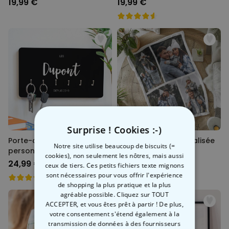
19,99 €
19,99 €
Surprise ! Cookies :-)
Porte-clés Mural
Couverture personnalisée
Notre site utilise beaucoup de biscuits (=
personnalisé avec nom
avec collage
cookies), non seulement les nôtres, mais aussi
24,99 €
39,99 €
ceux de tiers. Ces petits fichiers texte mignons
sont nécessaires pour vous offrir l'expérience
de shopping la plus pratique et la plus
agréable possible. Cliquez sur TOUT
ACCEPTER, et vous êtes prêt à partir ! De plus,
votre consentement s'étend également à la
transmission de données à des fournisseurs