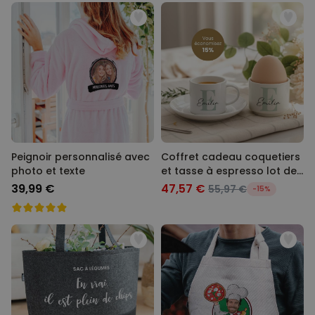
Peignoir personnalisé avec
Coffret cadeau coquetiers
photo et texte
et tasse à espresso lot de
2
39,99 €
47,57 €
55,97 €
-15%