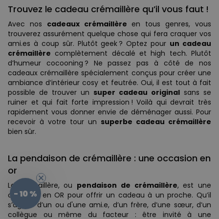
Trouvez le cadeau crémaillère qu’il vous faut !
Avec nos
cadeaux crémaillère
en tous genres, vous
trouverez assurément quelque chose qui fera craquer vos
ami.es à coup sûr. Plutôt geek ? Optez pour
un cadeau
crémaillère
complètement décalé et high tech. Plutôt
d’humeur cocooning ? Ne passez pas à côté de nos
cadeaux crémaillère spécialement conçus pour créer une
ambiance d’intérieur cosy et feutrée. Oui, il est tout à fait
possible de trouver un
super cadeau original
sans se
ruiner et qui fait forte impression ! Voilà qui devrait très
rapidement vous donner envie de déménager aussi. Pour
recevoir à votre tour un
superbe cadeau crémaillère
bien sûr.
La pendaison de crémaillère : une occasion en
or
La crémaillère, ou
pendaison de crémaillère
, est une
- 10 %
occasion en OR pour offrir un cadeau à un proche. Qu’il
s’agisse d’un ou d'une ami.e, d’un frère, d’une sœur, d’un
collègue ou même du facteur : être invité à une