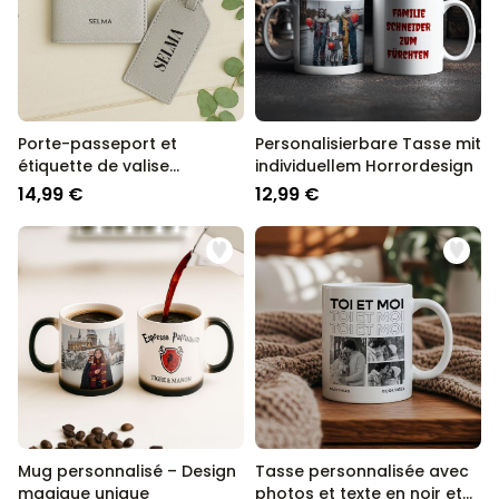
Porte-passeport et
Personalisierbare Tasse mit
étiquette de valise
individuellem Horrordesign
personnalisés avec
14,99 €
12,99 €
symbole et texte
Mug personnalisé – Design
Tasse personnalisée avec
magique unique
photos et texte en noir et