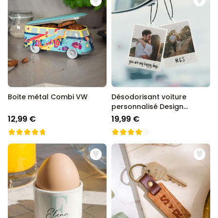
Boite métal Combi VW
Désodorisant voiture
personnalisé Design
Polaroïd - Lot de 2
12,99 €
19,99 €