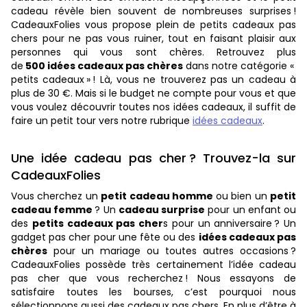
cadeau révèle bien souvent de nombreuses surprises !
CadeauxFolies vous propose plein de petits cadeaux pas
chers pour ne pas vous ruiner, tout en faisant plaisir aux
personnes qui vous sont chères. Retrouvez plus
de
500 idées cadeaux pas chères
dans notre catégorie «
petits cadeaux » ! Là, vous ne trouverez pas un cadeau à
plus de 30 €. Mais si le budget ne compte pour vous et que
vous voulez découvrir toutes nos idées cadeaux, il suffit de
faire un petit tour vers notre rubrique
idées cadeaux
.
Une idée cadeau pas cher ? Trouvez-la sur
CadeauxFolies
Vous cherchez un
petit cadeau homme
ou bien un
petit
cadeau femme
? Un
cadeau surprise
pour un enfant ou
des
petits cadeaux pas cher
s pour un anniversaire ? Un
gadget pas cher pour une fête ou des
idées cadeaux pas
chères
pour un mariage ou toutes autres occasions ?
CadeauxFolies possède très certainement l’idée cadeau
pas cher que vous recherchez ! Nous essayons de
satisfaire toutes les bourses, c’est pourquoi nous
sélectionnons aussi des cadeaux pas chers. En plus d’être à