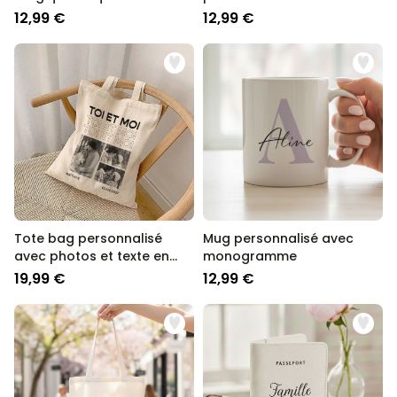
blanc
12,99 €
12,99 €
Tote bag personnalisé
Mug personnalisé avec
avec photos et texte en
monogramme
noir et blanc
19,99 €
12,99 €