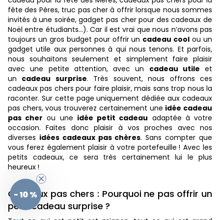
cadeau pour la fête des Mères, cadeaux pas chers pour la
fête des Pères, truc pas cher à offrir lorsque nous sommes
invités à une soirée, gadget pas cher pour des cadeaux de
Noël entre étudiants…). Car il est vrai que nous n’avons pas
toujours un gros budget pour offrir un
cadeau cool
ou un
gadget utile aux personnes à qui nous tenons. Et parfois,
nous souhaitons seulement et simplement faire plaisir
avec une petite attention, avec un
cadeau utile
et
un
cadeau surprise
. Très souvent, nous offrons ces
cadeaux pas chers pour faire plaisir, mais sans trop nous la
raconter. Sur cette page uniquement dédiée aux cadeaux
pas chers, vous trouverez certainement une
idée cadeau
pas cher
ou une
idée petit cadeau
adaptée à votre
occasion. Faites donc plaisir à vos proches avec nos
diverses
idées cadeaux pas chères
. Sans compter que
vous ferez également plaisir à votre portefeuille ! Avec les
petits cadeaux, ce sera très certainement lui le plus
heureux !
Cadeaux pas chers : Pourquoi ne pas offrir un
- 10 %
petit cadeau surprise ?