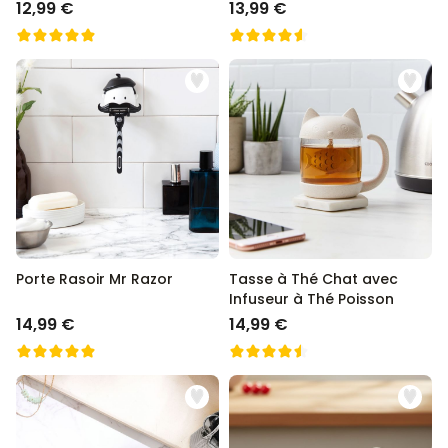
compagnie
12,99 €
13,99 €
Porte Rasoir Mr Razor
Tasse à Thé Chat avec
Infuseur à Thé Poisson
14,99 €
14,99 €