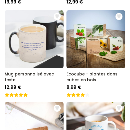
de 2
19,99 €
12,99 €
Mug personnalisé avec
Ecocube - plantes dans
texte
cubes en bois
12,99 €
8,99 €