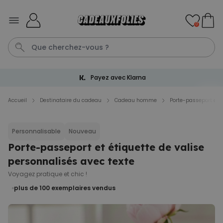
Skip to Content
0
Payez avec Klarna
Tasse
Calecon
Mug
P
C
Accueil
Destinataire du cadeau
Cadeau homme
Porte-passeport et é
Personnalisable
Personnalisable
Nouveau
Peignoir personnalisé avec
picto et texte
Porte-passeport et étiquette de valise
plus de 1.900
exemplaires
personnalisés avec texte
39,99 €
vendus
Voyagez pratique et chic !
Personnalisable
plus de 100
exemplaires vendus
Chaussettes personnalisées
visage
plus de
28.500
exemplaires
19,99 €
vendus