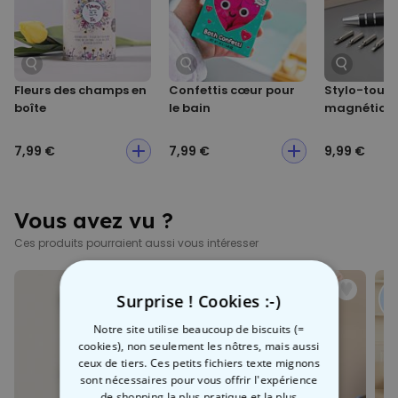
dans tous vos voyages.
Fleurs des champs en
Confettis cœur pour
Stylo-tourn
boîte
le bain
magnétique
7,99 €
7,99 €
9,99 €
Vous avez vu ?
Ces produits pourraient aussi vous intéresser
Surprise ! Cookies :-)
Notre site utilise beaucoup de biscuits (=
cookies), non seulement les nôtres, mais aussi
ceux de tiers. Ces petits fichiers texte mignons
sont nécessaires pour vous offrir l'expérience
de shopping la plus pratique et la plus