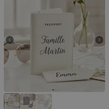
Personnalisable
Tablier de cuisine
personnalisé Édition limitée
plus de 2.400
exemplaires
29,99 €
vendus
Personnalisable
Verre Aperol Spritz
personnalisé avec prénom
plus de
19.400
exemplaires
16,99 €
vendus
Personnalisable
Chaussettes personnalisées
avec votre animal de
compagnie
plus de
14.000
exemplaires
19,99 €
vendus