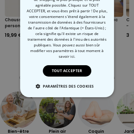
agréable possible. Cliquez sur TOUT
ACCEPTER, et vous êtes prêt à partir ! De plus,
votre consentement s'étend également à la
Chaussettes
Vase personnalisé avec
Cou
transmission de données à des fournisseurs
personnalisées visage
texte et picto
- a
de l'autre côté de l'Atlantique (= États-Unis) ;
en 
cela signifie qu'il existe un risque de
19,99 €
29,99 €
39
traitement des données à l'insu des autorités
publiques. Vous pouvez aussi bien sûr
modifier vos paramètres à tout moment
à
savoir ici.
TOUT ACCEPTER
Catégorie concernée
Consultez nos autres catégories de cadeux insolites
PARAMÈTRES DES COOKIES
STRICTEMENT NÉCESSAIRE
PERFORMANCE
COMMERCIALISATION
Bien-être
Plein air
Coquin
Jard