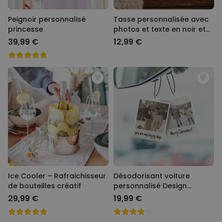
Ambiance festive
Décoration de Noël
Peignoir personnalisé
Tasse personnalisée avec
princesse
photos et texte en noir et
blanc
39,99 €
12,99 €
Ice Cooler – Rafraichisseur
Désodorisant voiture
de bouteilles créatif
personnalisé Design
Polaroïd - Lot de 2
29,99 €
19,99 €