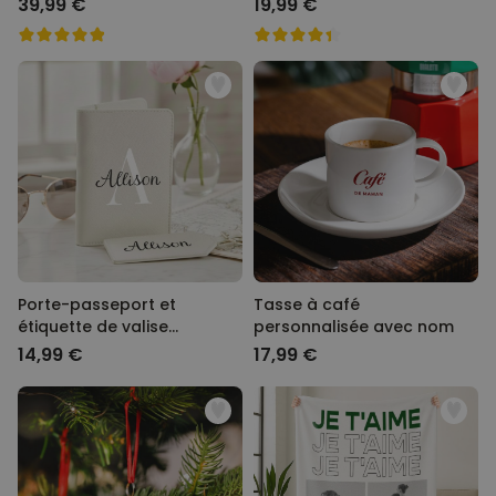
39,99 €
19,99 €
Porte-passeport et
Tasse à café
étiquette de valise
personnalisée avec nom
personnalisés avec
14,99 €
17,99 €
monogramme