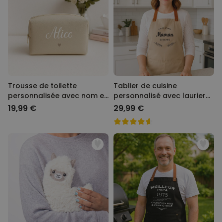
Trousse de toilette
Tablier de cuisine
personnalisée avec nom et
personnalisé avec laurier
picto
et texte
19,99 €
29,99 €