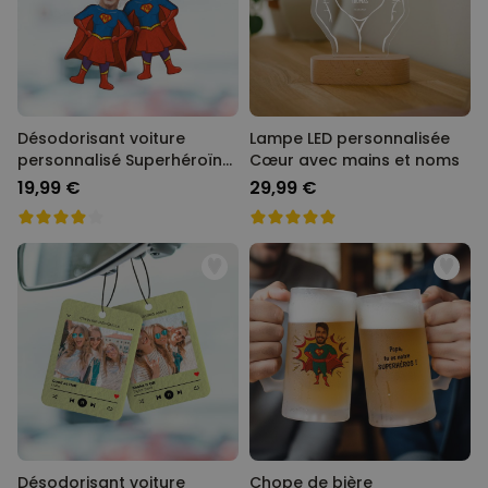
Désodorisant voiture
Lampe LED personnalisée
personnalisé Superhéroïne
Cœur avec mains et noms
avec visage - Lot de 2
19,99 €
29,99 €
Désodorisant voiture
Chope de bière