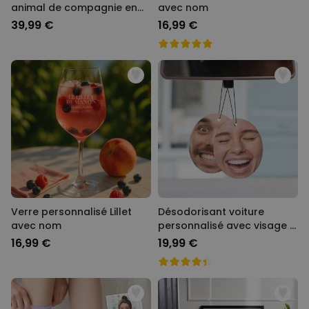
animal de compagnie en
avec nom
costume
39,99 €
16,99 €
Verre personnalisé Lillet
Désodorisant voiture
avec nom
personnalisé avec visage -
Lot de 2
16,99 €
19,99 €