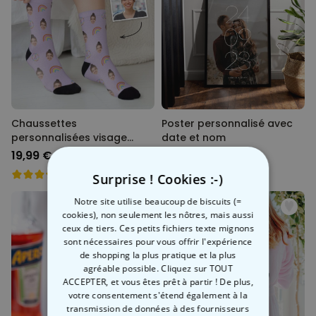
Chaussettes
Poster personnalisé avec
personnalisées visage
date et nom
différents motifs
19,99 €
29,99 €
Surprise ! Cookies :-)
Notre site utilise beaucoup de biscuits (=
cookies), non seulement les nôtres, mais aussi
ceux de tiers. Ces petits fichiers texte mignons
sont nécessaires pour vous offrir l'expérience
de shopping la plus pratique et la plus
agréable possible. Cliquez sur TOUT
ACCEPTER, et vous êtes prêt à partir ! De plus,
votre consentement s'étend également à la
transmission de données à des fournisseurs