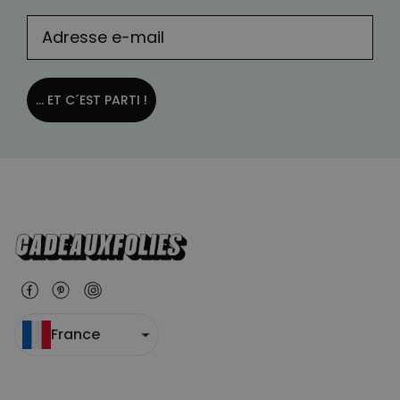
... ET C´EST PARTI !
France