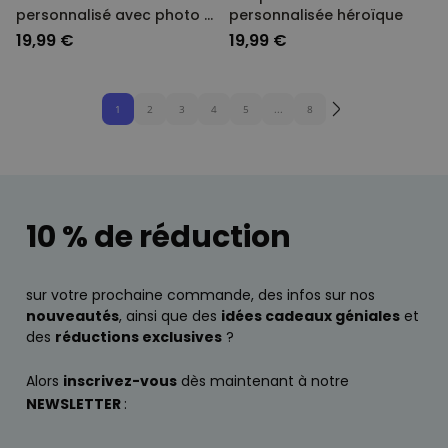
personnalisé avec photo et
personnalisée héroïque
chanson - Lot de 2
19,99 €
19,99 €
1
2
3
4
5
...
8
10 % de réduction
sur votre prochaine commande, des infos sur nos
nouveautés
, ainsi que des
idées cadeaux géniales
et
des
réductions exclusives
?
Alors
inscrivez-vous
dès maintenant à notre
NEWSLETTER
: