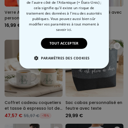
de l'autre côté de l'Atlantique (= États-Unis) ;
cela signifie qu'il existe un risque de
Verre Aperol Spritz
Peignoir personnalisé avec
traitement des données à l'insu des autorités
personnalisé avec année
photo et texte
publiques. Vous pouvez aussi bien sûr
modifier vos paramètres à tout moment
à
16,99 €
39,99 €
savoir ici.
TOUT ACCEPTER
PARAMÈTRES DES COOKIES
STRICTEMENT NÉCESSAIRE
PERFORMANCE
COMMERCIALISATION
Coffret cadeau coquetiers
Sac cabas personnalisé en
et tasse à espresso lot de
feutre avec texte
NON CLASSÉ
2
47,57 €
29,99 €
55,97 €
-15%