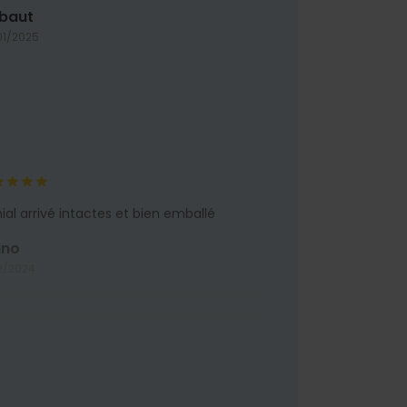
ibaut
01/2025
ial arrivé intactes et bien emballé
uno
2/2024