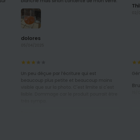
sur
blanche mais sinon contente de mon verre.
Th
02/
dolores
05/04/2025
Un peu déçue par l’écriture qui est
Gén
beaucoup plus petite et beaucoup moins
Br
visible que sur la photo. C'est limite si c'est
19/1
lisible. Dommage car le produit pourrait être
très sympa.
Emma
24/12/2024