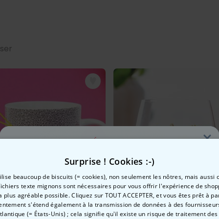
sser
Surprise ! Cookies :-)
tilise beaucoup de biscuits (= cookies), non seulement les nôtres, mais aussi c
fichiers texte mignons sont nécessaires pour vous offrir l'expérience de shop
la plus agréable possible. Cliquez sur TOUT ACCEPTER, et vous êtes prêt à part
Envie de
entement s'étend également à la transmission de données à des fournisseurs
Atlantique (= États-Unis) ; cela signifie qu'il existe un risque de traitement de