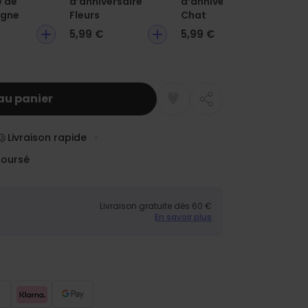
e de
d’anniversaire
d’anniversaire
fle
gne
Fleurs
Chat
5,99 €
5,99 €
9,
au panier
Livraison rapide
boursé
Livraison gratuite dès 60 €
En savoir plus