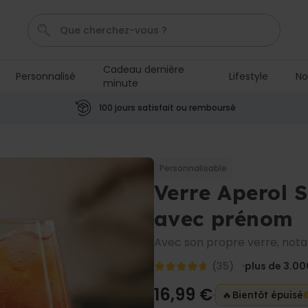
Cadeau dernière
Personnalisé
Lifestyle
No
minute
Calecon
Penis
Mug
P
C
100 jours satisfait ou remboursé
Personnalisable
Tablier de cuisine
personnalisé Édition limitée
Personnalisable
plus de 2.400
Verre Aperol S
exemplaires
29,99 €
vendus
avec prénom
Personnalisable
Chaussettes personnalisées
Avec son propre verre, notam
visage
plus de
28.500
(35)
plus de 3.00
exemplaires
19,99 €
vendus
16,99 €
🔥
Bientôt épuisé