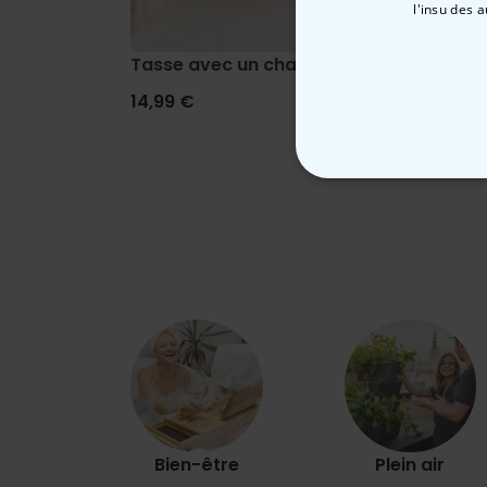
l'insu des 
Tasse avec un chat
Tasse
14,99 €
12,99
STRICTEMENT
Bien-être
Plein air