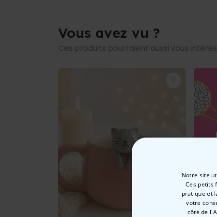
Vous avez vu ?
Ces produits pourraient aussi vous intére
Notre site u
Ces petits 
pratique et 
votre cons
côté de l'