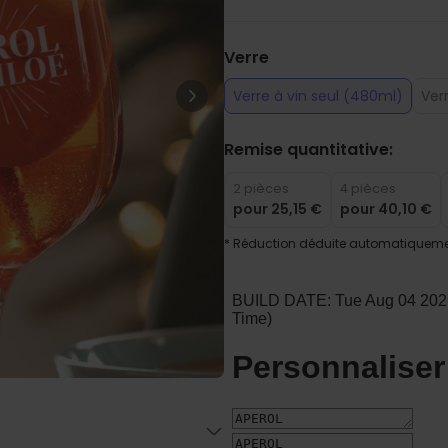
Personnalisable
Porte-clés mural personnalisé
avec photo et texte
Verre
plus de 3.000
exemplaires
24,99 €
vendus
Verre à vin seul (480ml)
Ver
Personnalisable
Verre Aperol Spritz
Remise quantitative:
personnalisé avec prénom
plus de
19.400
exemplaires
2 pièces
4 pièces
16,99 €
vendus
pour
25,15 €
pour
40,10 €
Personnalisable
* Réduction déduite automatiquemen
Chaussettes personnalisées
avec votre animal de
compagnie
plus de
14.000
exemplaires
19,99 €
vendus