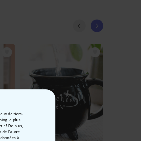
eux de tiers.
ping la plus
ir ! De plus,
 de l'autre
s données à