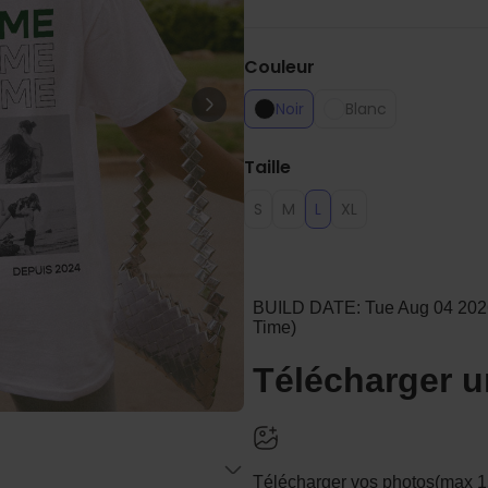
Personnalisable
Porte-clés mural personnalisé
avec photo et texte
plus de 3.000
Couleur
exemplaires
24,99 €
vendus
Noir
Blanc
Personnalisable
Verre Aperol Spritz
Taille
personnalisé avec prénom
plus de
19.400
exemplaires
16,99 €
S
M
L
XL
vendus
Personnalisable
Chaussettes personnalisées
avec votre animal de
compagnie
plus de
14.000
exemplaires
19,99 €
vendus