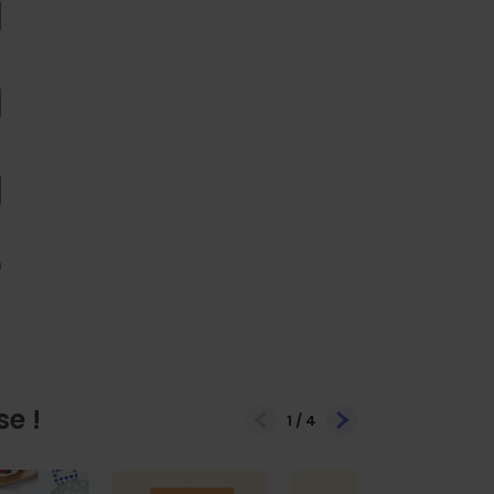
se !
1
/
4