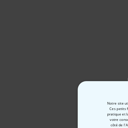
Notre site u
Ces petits 
pratique et 
votre cons
côté de l'