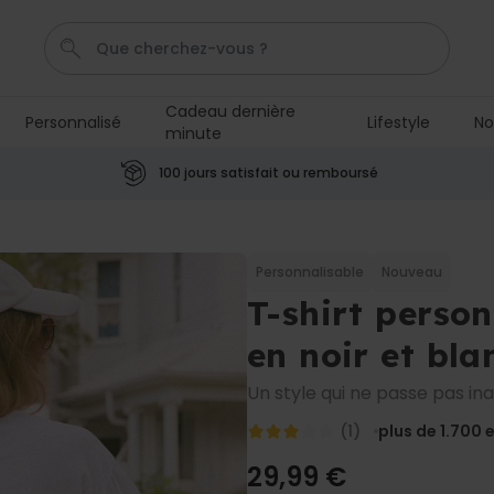
Cadeau dernière
Personnalisé
Lifestyle
No
minute
Calecon
Penis
Mug
P
C
100 jours satisfait ou remboursé
Personnalisable
Tablier de cuisine
personnalisé Édition limitée
Personnalisable
Nouveau
plus de 2.400
T-shirt perso
exemplaires
29,99 €
vendus
en noir et bla
Personnalisable
Chaussettes personnalisées
Un style qui ne passe pas in
visage
plus de
28.500
(1)
plus de 1.700
e
exemplaires
19,99 €
vendus
29,99 €