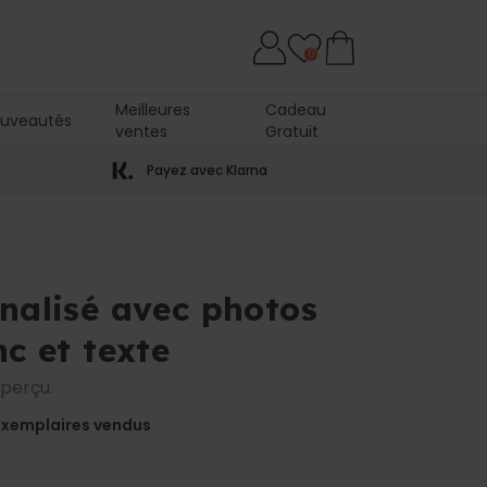
0
Meilleures
Cadeau
uveautés
ventes
Gratuit
Payez avec Klarna
nnalisé avec photos
nc et texte
aperçu.
xemplaires vendus