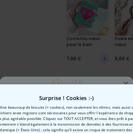
Confettis cœur
Poêle e
pour le bain
cœur
7,99 €
9,99 €
Ajouter 
Surprise ! Cookies :-)
Fabriqué en Autriche
tilise beaucoup de biscuits (= cookies), non seulement les nôtres, mais aussi c
100 jours satisfait ou rem
fichiers texte mignons sont nécessaires pour vous offrir l'expérience de shop
la plus agréable possible. Cliquez sur TOUT ACCEPTER, et vous êtes prêt à part
Envie de
entement s'étend également à la transmission de données à des fournisseurs
Atlantique (= États-Unis) ; cela signifie qu'il existe un risque de traitement de
Date de livraison