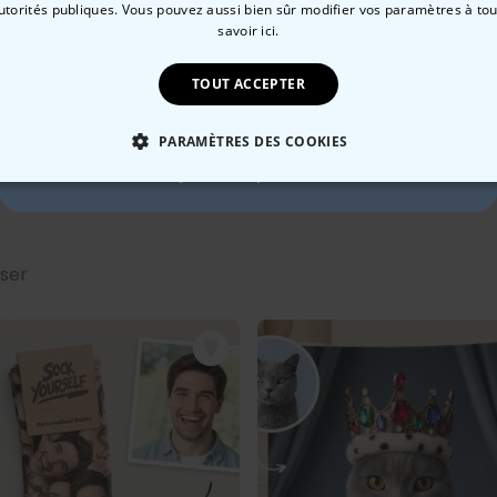
autorités publiques. Vous pouvez aussi bien sûr modifier vos paramètres à t
10 % de réduction ?
Jeu, 13.08 – Lun, 17.08
savoir ici.
TOUT ACCEPTER
Méthode de paiment :
Oui, volontiers !
PARAMÈTRES DES COOKIES
Non merci, je n'aime pas les réductions
 NÉCESSAIRE
PERFORMANCE
COMMERCIALISATION
sser