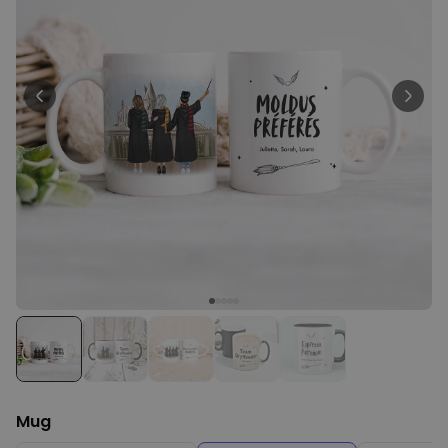
Personnalisable
Porte-clés mural personnalisé
avec photo et texte
plus de 3.000
exemplaires
24,99 €
vendus
Personnalisable
Verre Aperol Spritz
personnalisé avec prénom
plus de
19.400
exemplaires
16,99 €
vendus
Personnalisable
Chaussettes personnalisées
avec votre animal de
compagnie
plus de
14.000
exemplaires
19,99 €
vendus
Mug