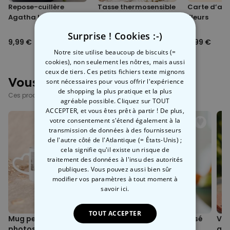
Repose-cuillère
Tasse thermosensible
Carte d’ann
Convient pour le lave-vaisselle (lavage à la main
Agatha la sorcière
chaudron de sorcière
Fleurs
recommandé)
Mug magique (Paillettes) (thermosensible) :
Surprise ! Cookies :-)
9,99 €
19,99 €
5,99 €
Le motif apparaît lorsque le mug se réchauffe
Notre site utilise beaucoup de biscuits (=
Contenance environ 330 ml
cookies), non seulement les nôtres, mais aussi
REMARQUE : les paillettes se trouvent uniquement sur le mug
ceux de tiers. Ces petits fichiers texte mignons
Vous avez vu ?
magique Paillettes
sont nécessaires pour vous offrir l'expérience
Dimensions environ 9,5 cm de haut, diamètre environ 8 cm ;
de shopping la plus pratique et la plus
Ces produits pourraient aussi vous intéresser
poignée environ 4,5 cm de large
agréable possible. Cliquez sur TOUT
Poids environ 300 grammes
ACCEPTER, et vous êtes prêt à partir ! De plus,
Lavage à la main recommandé
votre consentement s'étend également à la
transmission de données à des fournisseurs
Mug Poignée Cœur :
de l'autre côté de l'Atlantique (= États-Unis) ;
cela signifie qu'il existe un risque de
Contenance environ 330 ml
traitement des données à l'insu des autorités
Dimensions environ 9,5 cm de haut, diamètre environ 8 cm ;
publiques. Vous pouvez aussi bien sûr
poignée environ 4,5 cm de large
modifier vos paramètres à tout moment
à
Poids environ 300 grammes
savoir ici.
Convient pour le lave-vaisselle (lavage à la main
recommandé)
TOUT ACCEPTER
Mug personnalisé avec 3
Verre à vin personnalisé
Ver
photos et texte
avec nom
av