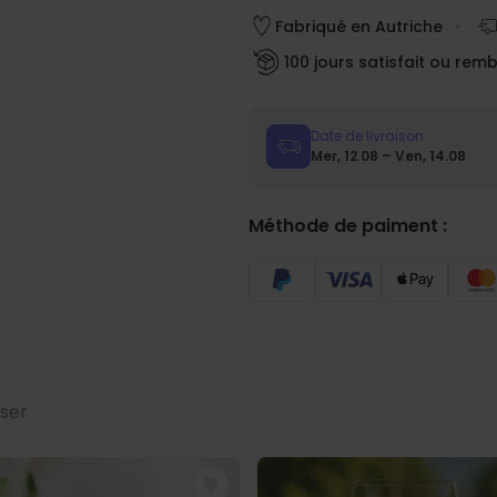
nt chaud
Fabriqué en Autriche
100 jours satisfait ou rem
 trouvent uniquement sur le mug
 env. 8 cm ; poignée env. 1,5
Date de livraison
Mer, 12.08 – Ven, 14.08
Méthode de paiment :
e env. 8 cm ; poignée env. 4,5
a main recommandé)
sser