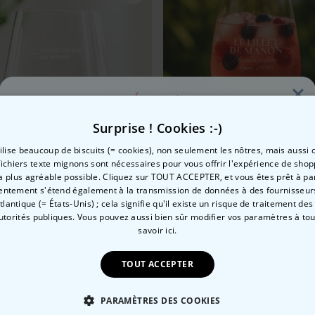
Surprise ! Cookies :-)
tilise beaucoup de biscuits (= cookies), non seulement les nôtres, mais aussi c
fichiers texte mignons sont nécessaires pour vous offrir l'expérience de shop
la plus agréable possible. Cliquez sur TOUT ACCEPTER, et vous êtes prêt à part
Envie de
entement s'étend également à la transmission de données à des fournisseurs
Atlantique (= États-Unis) ; cela signifie qu'il existe un risque de traitement de
autorités publiques. Vous pouvez aussi bien sûr modifier vos paramètres à t
10 % de réduction ?
savoir ici.
e
 à vin personnalisé avec nom
Verre personnalisé Lillet 
 €
16,99 €
TOUT ACCEPTER
Oui, volontiers !
PARAMÈTRES DES COOKIES