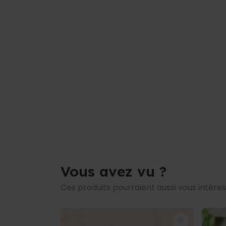
Le motif apparaît dès que le mug devie
Contenance env. 330 ml
ATTENTION : des particules pailletées se
magique à paillettes
Dimensions env. 9,5 cm de haut, diamètre
cm de large
Poids env. 300 grammes
Lavage à la main recommandé
Mug à poignée en forme de cœur :
Contenance env. 330 ml
Dimensions env. 9,5 cm de haut, diamètr
cm de large
Poids env. 300 grammes
Compatible lave-vaisselle (lavage à l
Vous avez vu ?
Ces produits pourraient aussi vous intére