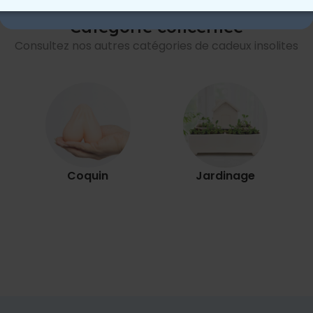
Non merci, je n'aime pas les réductions
 NÉCESSAIRE
PERFORMANCE
COMMERCIALISATION
Catégorie concernée
Consultez nos autres catégories de cadeux insolites
Coquin
Jardinage