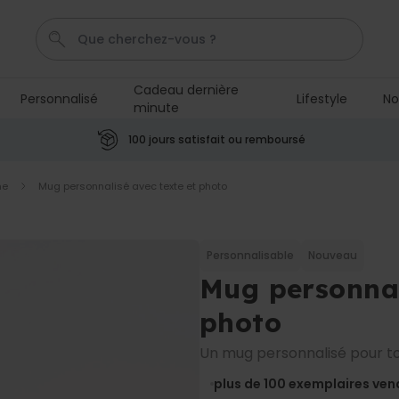
Cadeau dernière
Personnalisé
Lifestyle
No
minute
Mug
Poster
Penis
P
C
100 jours satisfait ou remboursé
me
Mug personnalisé avec texte et photo
Personnalisable
Tablier de cuisine
personnalisé Édition limitée
plus de 2.400
exemplaires
29,99 €
Personnalisable
Nouveau
vendus
Mug personnal
Personnalisable
Chaussettes personnalisées
photo
visage
plus de
28.500
Un mug personnalisé pour tou
exemplaires
19,99 €
vendus
plus de 100
exemplaires ven