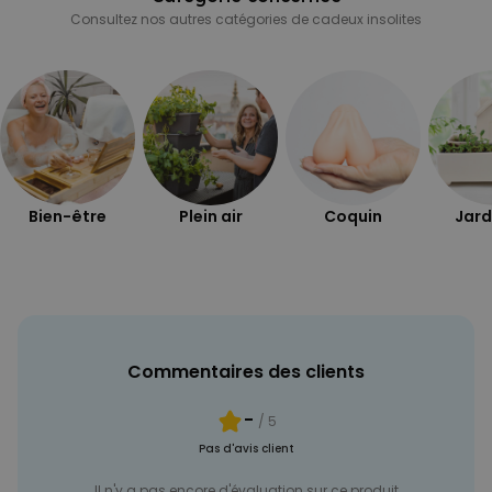
Consultez nos autres catégories de cadeux insolites
Bien-être
Plein air
Coquin
Jard
Commentaires des clients
-
/ 5
Pas d'avis client
Il n'y a pas encore d'évaluation sur ce produit