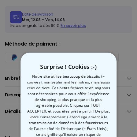
Date de livraison
Mer, 12.08 – Ven, 14.08
Livraison gratuite dès 60 €
En savoir plus
Méthode de paiment :
Surprise ! Cookies :-)
Notre site utilise beaucoup de biscuits (=
En bref
cookies), non seulement les nôtres, mais aussi
Texte personnalisable
ceux de tiers. Ces petits fichiers texte mignons
Avec lanière en similicuir pour l’accrocher
sont nécessaires pour vous offrir l'expérience
Description
Différents pictos au choix
de shopping la plus pratique et la plus
Porte-clés personnalisable en bois avec picto
agréable possible. Cliquez sur TOUT
Format pratique 6,5 x 2,7 cm
Découvrez notre
Détails
porte clés personnalisé
unique en
bois !
ACCEPTER, et vous êtes prêt à partir ! De plus,
anneau métallique pour fixer vos clés
votre consentement s'étend également à la
Choisissez parmi
différents pictos
et ajoutez
les initiales de
Porte-clés personnalisé en bois avec picto
transmission de données à des fournisseurs
votre choix
. Chaque porte-clés est fabriqué avec soin et est livré
Avec lanière en cuir synthétique et anneau métallique pour
de l'autre côté de l'Atlantique (= États-Unis) ;
avec une petite
lanière en similicuir
et un
anneau métallique
l’accrocher
cela signifie qu'il existe un risque de
robuste.