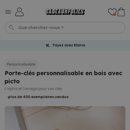
Skip to Content
0
Payez avec Klarna
Mug
Poster
Penis
P
C
Personnalisable
Porte-clés personnalisable en bois avec
Personnalisable
Tablier de cuisine
picto
personnalisé Édition limitée
plus de 2.400
L’alpha et l’oméga pour vos clés.
exemplaires
29,99 €
vendus
plus de 400
exemplaires vendus
Personnalisable
Chaussettes personnalisées
visage
plus de
28.500
exemplaires
19,99 €
vendus