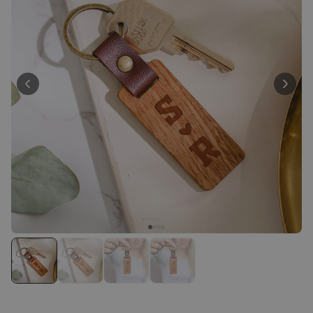
Personnalisable
Peignoir personnalisé avec
texte et couronne de laurier
plus de 0
exemplaires
39,99 €
vendus
Personnalisable
Porte-clés mural personnalisé
avec photo et texte
plus de 3.000
exemplaires
24,99 €
vendus
Personnalisable
Coffret cadeau coquetiers et
tasse à espresso lot de 2
plus de 0
exemplaires
47,57 €
vendus