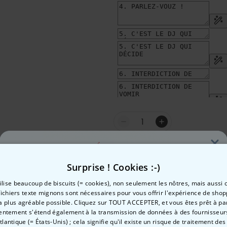
Quantité
Ajouter 
Surprise ! Cookies :-)
tilise beaucoup de biscuits (= cookies), non seulement les nôtres, mais aussi c
Fabriqué en Autriche
fichiers texte mignons sont nécessaires pour vous offrir l'expérience de shop
100 jours satisfait ou rem
la plus agréable possible. Cliquez sur TOUT ACCEPTER, et vous êtes prêt à part
Envie de
entement s'étend également à la transmission de données à des fournisseurs
Atlantique (= États-Unis) ; cela signifie qu'il existe un risque de traitement de