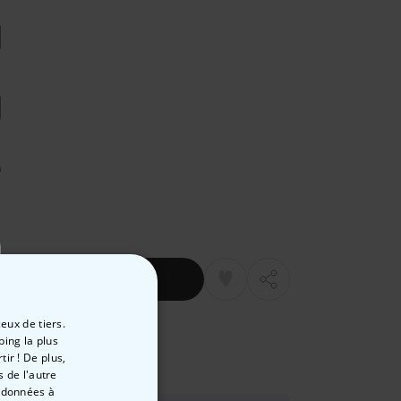
au panier
eux de tiers.
Livraison rapide
ping la plus
boursé
ir ! De plus,
 de l'autre
s données à