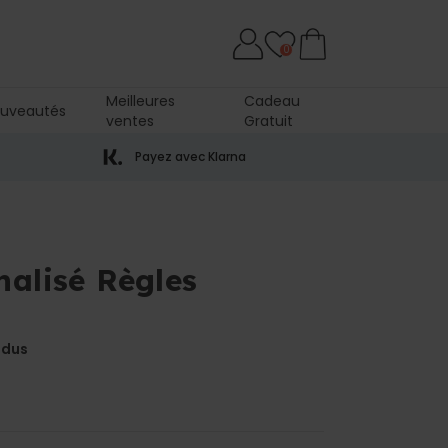
0
Meilleures
Cadeau
uveautés
ventes
Gratuit
Payez avec Klarna
nalisé Règles
ndus