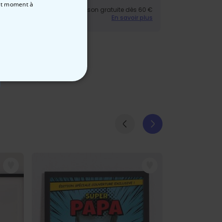
out moment
à
Livraison gratuite dès 60 €
En savoir plus
NON CLASSÉ