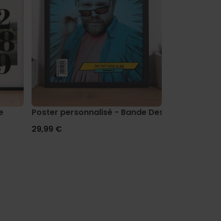
e
Poster personnalisé - Bande Dessinée
Poster pers
29,99 €
29,99 €