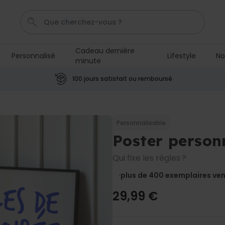
Cadeau dernière
Personnalisé
Lifestyle
No
minute
Mug
Poster
Penis
P
C
100 jours satisfait ou remboursé
Personnalisable
Tablier de cuisine
personnalisé Édition limitée
Personnalisable
plus de 2.400
Poster person
exemplaires
29,99 €
vendus
Qui fixe les règles ?
Personnalisable
plus de 400
exemplaires ve
Chaussettes personnalisées
visage
plus de
29,99 €
28.500
exemplaires
19,99 €
vendus