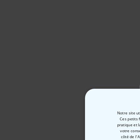
Notre site u
Ces petits 
pratique et 
votre cons
côté de l'