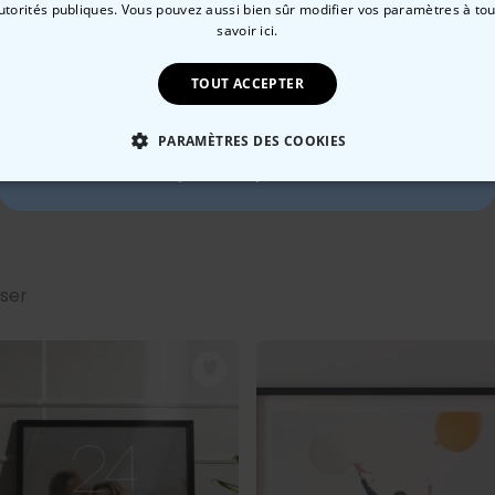
autorités publiques. Vous pouvez aussi bien sûr modifier vos paramètres à t
10 % de réduction ?
Date de livraison
savoir ici.
Mer, 12.08 – Ven, 14.08
TOUT ACCEPTER
Oui, volontiers !
Méthode de paiment :
PARAMÈTRES DES COOKIES
Non merci, je n'aime pas les réductions
 NÉCESSAIRE
PERFORMANCE
COMMERCIALISATION
sser