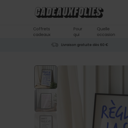
Skip to Content
Coffrets
Pour
Quelle
cadeaux
qui
occasion
Livraison gratuite dès 60 €