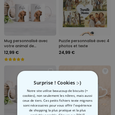
Mug personnalisé avec
Puzzle personnalisé avec 4
votre animal de
photos et texte
compagnie
12,99 €
24,99 €
Surprise ! Cookies :-)
Notre site utilise beaucoup de biscuits (=
cookies), non seulement les nôtres, mais aussi
ceux de tiers. Ces petits fichiers texte mignons
sont nécessaires pour vous offrir l'expérience
de shopping la plus pratique et la plus