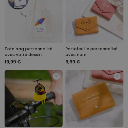
et vous rendre au travail ou à la fac ;) Bien sûr, il vous faudra sans
doute une bonne dose de café pour retrouver le rythme en ces
Personnalisable
premiers jours de reprise. Jetez donc un œil à nos tasses et nos
Porte-clés mural personnalisé
accessoires pour le café. Et quoi de mieux que des beaux
avec photo et texte
chaussons et un bon massage pour se détendre après une rude
plus de 3.000
journée de travail ? Nous avons pensé à tout pour que la rentrée
exemplaires
24,99 €
2018 soit réussie. Découvrez vite la sélection cadeaux rentrée de
vendus
CadeauxFolies !
Personnalisable
Verre Aperol Spritz
Tote bag personnalisé
Portefeuille personnalisé
personnalisé avec prénom
plus de
avec votre dessin
avec nom
19.400
exemplaires
19,99 €
9,99 €
16,99 €
vendus
Personnalisable
Chaussettes personnalisées
avec votre animal de
compagnie
plus de
14.000
exemplaires
19,99 €
vendus