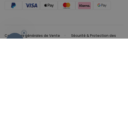
- 10 %
Conditions générales de Vente
Sécurité & Protection des
données
Mentions légales
© 2026 cadeauxfolies
Fini les vacances, retour à l'école !
Après un été loin de l'école, en vacances, à la plage, à la
montagne, à l'autre bout du monde, ça y est c'est l'heure