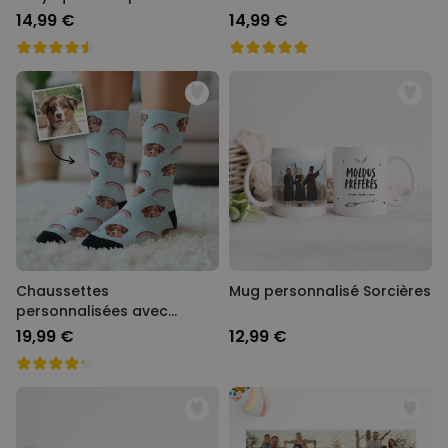
texte
14,99 €
14,99 €
Chaussettes
Mug personnalisé Sorcières
personnalisées avec
visage style cartoon
19,99 €
12,99 €