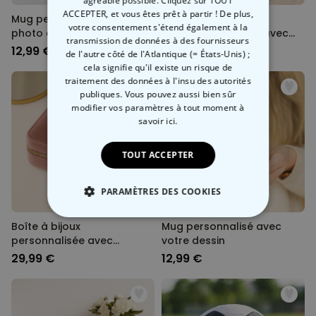
agréable possible. Cliquez sur TOUT
ACCEPTER, et vous êtes prêt à partir ! De plus,
Mug personnalisé avec
Mug personnalisé
votre consentement s'étend également à la
photo et message
couronne de fleurs avec
transmission de données à des fournisseurs
photo et texte
12,99 €
12,99 €
de l'autre côté de l'Atlantique (= États-Unis) ;
cela signifie qu'il existe un risque de
traitement des données à l'insu des autorités
publiques. Vous pouvez aussi bien sûr
modifier vos paramètres à tout moment
à
savoir ici.
TOUT ACCEPTER
PARAMÈTRES DES COOKIES
STRICTEMENT NÉCESSAIRE
Boîte à bijoux
Mug personnalisé avec
personnalisée avec
votre dessin
prénom
PERFORMANCE
29,99 €
12,99 €
COMMERCIALISATION