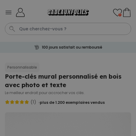
Skip to Content
0
100 jours satisfait ou remboursé
Calecon
Penis
Mug
P
C
Personnalisable
Porte-clés mural personnalisé en bois
Personnalisable
Tablier de cuisine
avec photo et texte
personnalisé Édition limitée
plus de 2.400
Le meilleur endroit pour accrocher vos clés.
exemplaires
29,99 €
vendus
(1)
plus de 1.200
exemplaires vendus
Personnalisable
Chaussettes personnalisées
visage
plus de
28.500
exemplaires
19,99 €
vendus