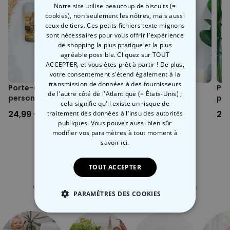
Notre site utilise beaucoup de biscuits (=
avec une
impression de haute qualité
et
en forme de demi-
cookies), non seulement les nôtres, mais aussi
cercle
qui le rend, encore plus
unique et décoratif
. Idéalement,
ceux de tiers. Ces petits fichiers texte mignons
avec une photo tout aussi belle. Mais vous avez sans doute déjà
sont nécessaires pour vous offrir l'expérience
une idée de la photo que vous souhaitez mettre.
de shopping la plus pratique et la plus
agréable possible. Cliquez sur TOUT
ACCEPTER, et vous êtes prêt à partir ! De plus,
votre consentement s'étend également à la
transmission de données à des fournisseurs
Porte-clés mural
Porte-clés mural
Por
de l'autre côté de l'Atlantique (= États-Unis) ;
personnalisé avec photo
personnalisé avec
per
cela signifie qu'il existe un risque de
et texte
monogramme
co
24,99 €
24,99 €
24
traitement des données à l'insu des autorités
publiques. Vous pouvez aussi bien sûr
modifier vos paramètres à tout moment
à
savoir ici.
TOUT ACCEPTER
Catégorie concernée
Consultez nos autres catégories de cadeux insolites
PARAMÈTRES DES COOKIES
STRICTEMENT NÉCESSAIRE