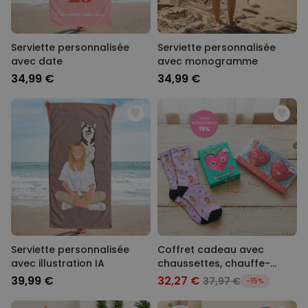
Serviette personnalisée
Serviette personnalisée
avec date
avec monogramme
34,99 €
34,99 €
Serviette personnalisée
Coffret cadeau avec
avec illustration IA
chaussettes, chauffe-
mains et confettis de bain
39,99 €
32,27 €
37,97 €
-15%