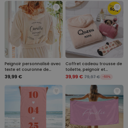
Peignoir personnalisé avec
Coffret cadeau trousse de
texte et couronne de
toilette, peignoir et
laurier
chaussettes
39,99 €
39,99 €
79,97 €
-50%