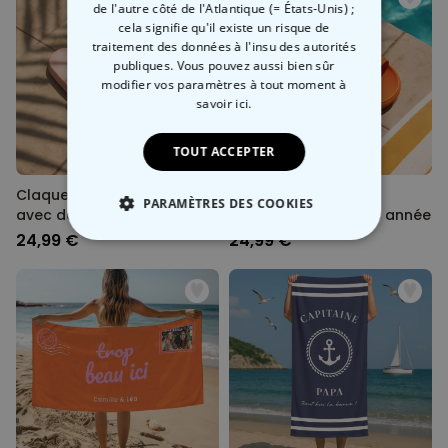
de l'autre côté de l'Atlantique (= États-Unis) ;
cela signifie qu'il existe un risque de
traitement des données à l'insu des autorités
publiques. Vous pouvez aussi bien sûr
modifier vos paramètres à tout moment
à
savoir ici.
TOUT ACCEPTER
Claquettes personnalisées
Claquettes Aperol
PARAMÈTRES DES COOKIES
avec deux lignes
personnalisées avec année
24,99 €
24,99 €
STRICTEMENT NÉCESSAIRE
PERFORMANCE
COMMERCIALISATION
NON CLASSÉ