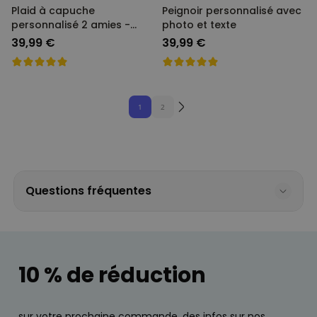
Plaid à capuche
Peignoir personnalisé avec
personnalisé 2 amies -
photo et texte
Illustration
39,99 €
39,99 €
1
2
Questions fréquentes
10 % de réduction
sur votre prochaine commande, des infos sur nos