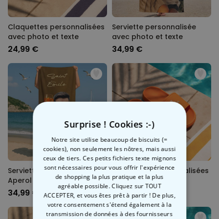
Claquettes personnalisées
Serviette personnalisée
avec photo et texte
avec photo et texte
24,99 €
34,99 €
Surprise ! Cookies :-)
Notre site utilise beaucoup de biscuits (=
cookies), non seulement les nôtres, mais aussi
ceux de tiers. Ces petits fichiers texte mignons
sont nécessaires pour vous offrir l'expérience
Serviette personnalisée
Claquettes personnalisées
de shopping la plus pratique et la plus
Aperol avec visage
avec monogramme
agréable possible. Cliquez sur TOUT
34,99 €
24,99 €
ACCEPTER, et vous êtes prêt à partir ! De plus,
votre consentement s'étend également à la
transmission de données à des fournisseurs