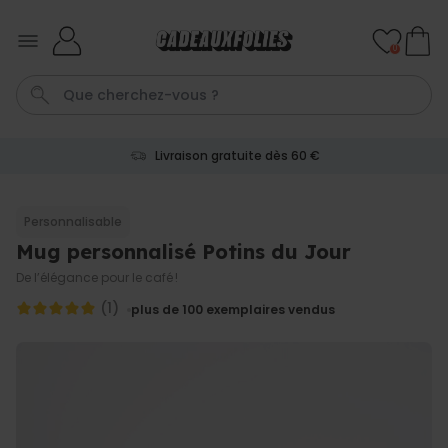
Skip to Content
0
Livraison gratuite dès 60 €
Mug
Poster
Penis
P
C
Personnalisable
Mug personnalisé Potins du Jour
Personnalisable
Tablier de cuisine
De l’élégance pour le café !
personnalisé Édition limitée
plus de 2.400
(1)
plus de 100
exemplaires vendus
exemplaires
29,99 €
vendus
Personnalisable
Chaussettes personnalisées
visage
plus de
28.500
exemplaires
19,99 €
vendus