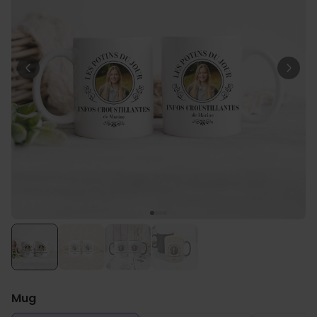
Personnalisable
Peignoir personnalisé avec
texte et couronne de laurier
plus de 0
exemplaires
39,99 €
vendus
Personnalisable
Porte-clés mural personnalisé
avec photo et texte
plus de 3.000
exemplaires
24,99 €
vendus
Personnalisable
Coffret cadeau coquetiers et
tasse à espresso lot de 2
plus de 0
exemplaires
47,57 €
vendus
Mug