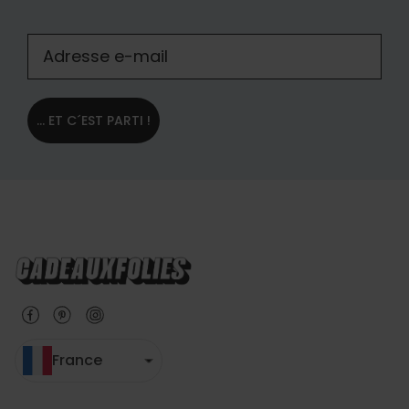
... ET C´EST PARTI !
France