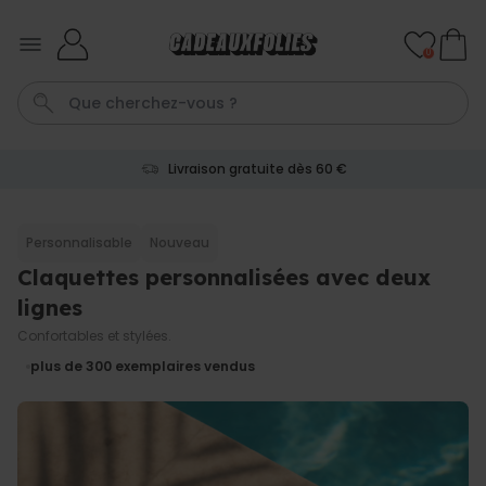
Skip to Content
0
Livraison gratuite dès 60 €
Tasse
Calecon
Mug
P
C
Personnalisable
Nouveau
Claquettes personnalisées avec deux
Personnalisable
Peignoir personnalisé avec
lignes
picto et texte
plus de 1.900
Confortables et stylées.
exemplaires
39,99 €
vendus
plus de 300
exemplaires vendus
Personnalisable
Chaussettes personnalisées
visage
plus de
28.500
exemplaires
19,99 €
vendus