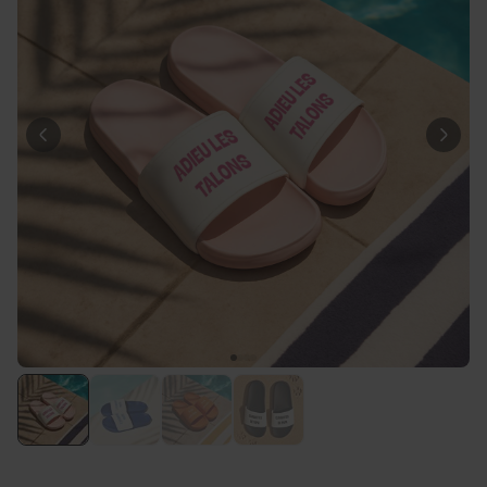
Personnalisable
Chaussettes personnalisées
avec votre animal de
compagnie
plus de
14.000
exemplaires
19,99 €
vendus
Personnalisable
Serviette personnalisée
Maritime avec texte
plus de 1.900
exemplaires
34,99 €
vendus
Personnalisable
Tablier de cuisine
personnalisé Édition limitée
plus de 2.400
exemplaires
29,99 €
vendus