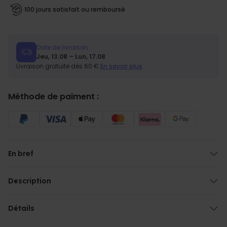
100 jours satisfait ou remboursé
Date de livraison
Jeu, 13.08 – Lun, 17.08
Livraison gratuite dès 60 €
En savoir plus
Méthode de paiment :
En bref
Claquettes uniques et personnalisées
Avec votre texte
Description
Différentes couleurs et tailles au choix
Claquettes personnalisées avec deux lignes
Large bande stable pour un maintien sûr
Ces claquettes s’adaptent exactement à votre personnalité. Deux
Détails
Semelle antidérapante
lignes de texte, complètement à votre goût. Vous pouvez opter pour
Claquettes personnalisées avec deux lignes