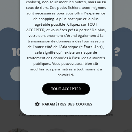
cookies), non seulement les nôtres, mais aussi
ceux de tiers. Ces petits fichiers texte mignons
sont nécessaires pour vous offrir l'expérience
de shopping la plus pratique et la plus
agréable possible. Cliquez sur TOUT
ACCEPTER, et vous êtes prêt à partir ! De plus,
Envie de
votre consentement s'étend également à la
transmission de données à des fournisseurs
de l'autre côté de l'Atlantique (= États-Unis) ;
10 % de réduction ?
cela signifie qu'il existe un risque de
Cravate personnalisée
Chaussettes
Cou
traitement des données à l'insu des autorités
avec visage
personnalisées visage
- a
publiques. Vous pouvez aussi bien sûr
modifier vos paramètres à tout moment
à
en 
24,99 €
19,99 €
39
Oui, volontiers !
savoir ici.
TOUT ACCEPTER
Non merci, je n'aime pas les réductions
PARAMÈTRES DES COOKIES
Catégorie concernée
Consultez nos autres catégories de cadeux insolites
STRICTEMENT NÉCESSAIRE
PERFORMANCE