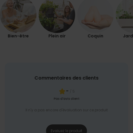
COMMERCIALISATION
NON CLASSÉ
Bien-être
Plein air
Coquin
Jard
Commentaires des clients
-
/ 5
Pas d'avis client
Il n'y a pas encore d'évaluation sur ce produit
Evaluez le produit