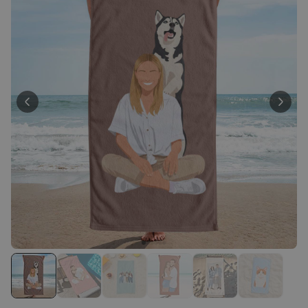
Personnalisable
Chaussettes personnalisées
avec votre animal de
compagnie
plus de
14.000
exemplaires
19,99 €
vendus
Personnalisable
Serviette personnalisée
Maritime avec texte
plus de 1.900
exemplaires
34,99 €
vendus
Personnalisable
Tablier de cuisine
personnalisé Édition limitée
plus de 2.400
exemplaires
29,99 €
vendus