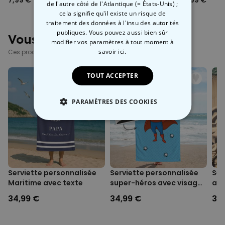
7,99 €
7,99 €
9,99 €
de l'autre côté de l'Atlantique (= États-Unis) ;
cela signifie qu'il existe un risque de
traitement des données à l'insu des autorités
publiques. Vous pouvez aussi bien sûr
Vous avez vu ?
modifier vos paramètres à tout moment
à
savoir ici.
Ces produits pourraient aussi vous intéresser
TOUT ACCEPTER
PARAMÈTRES DES COOKIES
STRICTEMENT NÉCESSAIRE
PERFORMANCE
COMMERCIALISATION
Serviette personnalisée
Serviette personnalisée
Ser
Maritime avec texte
super-héros avec visage
ave
Cartoon
tex
NON CLASSÉ
34,99 €
34,99 €
34