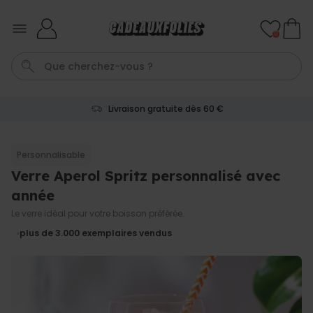
Skip to Content
0
Livraison gratuite dès 60 €
Tasse
Calecon
Mug
P
C
Personnalisable
Verre Aperol Spritz personnalisé avec
Personnalisable
Peignoir personnalisé avec
année
picto et texte
plus de 1.900
Le verre idéal pour votre boisson préférée.
exemplaires
39,99 €
vendus
plus de 3.000
exemplaires vendus
Personnalisable
Chaussettes personnalisées
visage
plus de
28.500
exemplaires
19,99 €
vendus