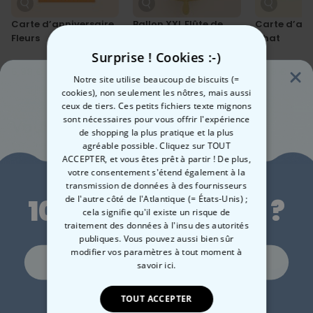
Carte d’anniversaire
Ballon XXL Flûte de
Carte d’ann
Fleurs
champagne
Chat
Anniversaire
Surprise ! Cookies :-)
5,99 €
9,99 €
5,99 €
Notre site utilise beaucoup de biscuits (=
cookies), non seulement les nôtres, mais aussi
ceux de tiers. Ces petits fichiers texte mignons
sont nécessaires pour vous offrir l'expérience
Vous avez vu ?
de shopping la plus pratique et la plus
Ces produits pourraient aussi vous intéresser
agréable possible. Cliquez sur TOUT
ACCEPTER, et vous êtes prêt à partir ! De plus,
Envie de
votre consentement s'étend également à la
transmission de données à des fournisseurs
de l'autre côté de l'Atlantique (= États-Unis) ;
10 % de réduction ?
cela signifie qu'il existe un risque de
traitement des données à l'insu des autorités
publiques. Vous pouvez aussi bien sûr
modifier vos paramètres à tout moment
à
Oui, volontiers !
savoir ici.
TOUT ACCEPTER
Non merci, je n'aime pas les réductions
Mug personnalisé avec 3
Verre à vin personnalisé
Ver