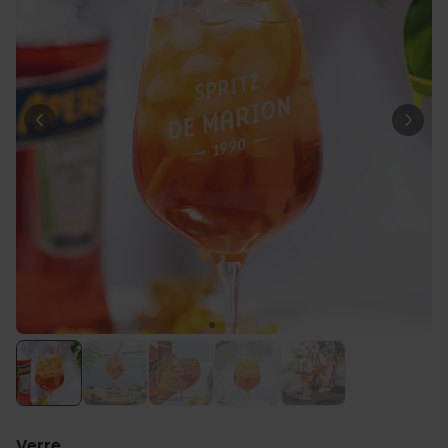
Personnalisable
Chaussettes personnalisées
avec votre animal de
compagnie
plus de
14.000
exemplaires
19,99 €
vendus
Personnalisable
Serviette personnalisée
Maritime avec texte
plus de 1.900
exemplaires
34,99 €
vendus
Personnalisable
Tablier de cuisine
personnalisé Édition limitée
plus de 2.400
exemplaires
29,99 €
vendus
Verre