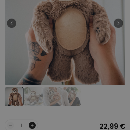
Personnalisable
Peignoir personnalisé avec
texte et couronne de laurier
plus de 0
exemplaires
39,99 €
vendus
Personnalisable
Porte-clés mural personnalisé
avec photo et texte
plus de 3.000
exemplaires
24,99 €
vendus
Personnalisable
Coffret cadeau coquetiers et
tasse à espresso lot de 2
plus de 0
exemplaires
47,57 €
vendus
22,99 €
Quantité