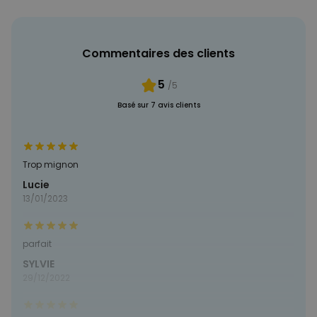
PERFORMANCE
Commentaires des clients
COMMERCIALISATION
5
/5
NON CLASSÉ
Basé sur 7 avis clients
Trop mignon
Lucie
13/01/2023
parfait
SYLVIE
29/12/2022