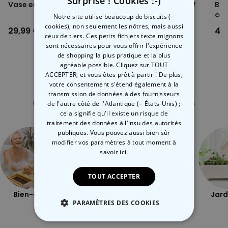
Surprise ! Cookies :-)
allemand et en italien
Vase en verre Sac à main
Boite métal Combi VW
Bou
Dimensions de la peluche : environ 21 x 26 x 4 cm
cé
Notre site utilise beaucoup de biscuits (=
Dimensions de l'emballage : environ 25 x 31x 4 cm
cookies), non seulement les nôtres, mais aussi
29,99 €
12,99 €
4,
Poids : environ 850 grammes
ceux de tiers. Ces petits fichiers texte mignons
REMARQUE : Ne convient pas aux personnes diabétiques ou aux
sont nécessaires pour vous offrir l'expérience
personnes disposant de problèmes de circulation sanguine
de shopping la plus pratique et la plus
Ne pas déposer la peluche sur une peau sensible, une plaie
agréable possible. Cliquez sur TOUT
ouverte ou des écorchures
ACCEPTER, et vous êtes prêt à partir ! De plus,
De l'humidité excessive peut se former lors des premières
votre consentement s'étend également à la
Catégorie concernée
utilisations (laisser alors la peluche sécher toute la nuit sur un
transmission de données à des fournisseurs
radiateur ou une surface non combustible)
Consultez nos autres catégories de cadeux insolites
de l'autre côté de l'Atlantique (= États-Unis) ;
Ne pas placer la peluche dans le micro-ondes sans surveillance
cela signifie qu'il existe un risque de
traitement des données à l'insu des autorités
Veillez à toujours déposer la bouillote sèche sur une surface en
publiques. Vous pouvez aussi bien sûr
verre ou céramique propre au sein du micro-ondes
modifier vos paramètres à tout moment
à
Laissez refroidir le paresseux à température ambiante entre deux
savoir ici.
utilisations
Ne pas envelopper la peluche avec d'autres matières, ne pas
dormir avec ou utiliser un chauffe-lit (ceci pourrait provoquer
TOUT ACCEPTER
une surchauffe)
Bien-être
Plein air
Coquin
Jard
Nous vous recommandons du chauffer la bouillote sèche au
PARAMÈTRES DES COOKIES
moins une fois par mois
STRICTEMENT NÉCESSAIRE