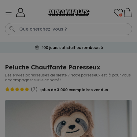
Skip to Content
0
100 jours satisfait ou remboursé
Mug
Poster
Penis
P
C
Peluche Chauffante Paresseux
Des envies paresseuses de sieste ? Notre paresseux est là pour vous
Personnalisable
accompagner sur le canapé !
Tablier de cuisine
personnalisé Édition limitée
(7)
plus de 3.000
exemplaires vendus
plus de 2.400
exemplaires
29,99 €
vendus
Personnalisable
Chaussettes personnalisées
visage
plus de
28.500
exemplaires
19,99 €
vendus