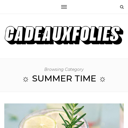
Browsing Category
☼ SUMMER TIME ☼