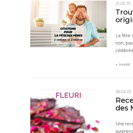
21.05.19
Trou
orig
La fête 
non, pas
célébré
SHARE
18.04.19
Recet
des 
Une rece
surprend