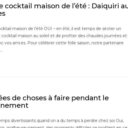
 cocktail maison de l’été : Daiquiri a
es
cktail maison de l’été OUI – en été, il est temps de siroter un
x cocktail maison au soleil et de profiter des chaudes journées et
ec vos ami·es. Pour célébrer cette folle saison, notre partenaire
e…
dées de choses à faire pendant le
inement
mps divertissants quand on a du temps à perdre chez soi Oui,
is, malheureusement, des moments difficiles se profilent en ce