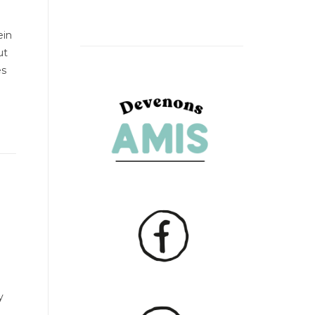
ein
ut
es
y