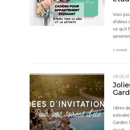
Voici po
d’idées 
ce qu’il
sereinem
SHARE
08.06.19
Jolie
Gard
Idées de
estivale
Garden P
ou un…