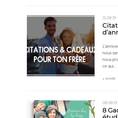
15.08.19
Cita
d’ann
L’annive
nous san
nous pro
ce qui…
SHARE
08.08.19
8 Ga
étud