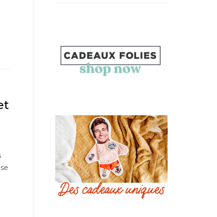
et
s
 se