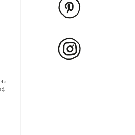
ête
:),