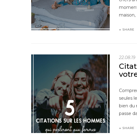
moment 
maison, 
SHARE
22.08.19
Cita
votr
Compren
seules 
bien du 
passe da
SHARE