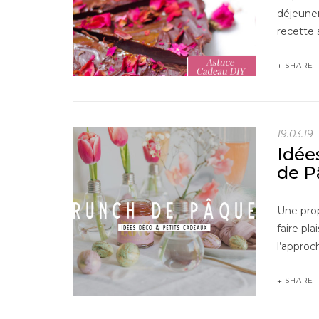
déjeuner
recette 
SHARE
19.03.19
Idée
de P
Une prop
faire pl
l’approc
SHARE