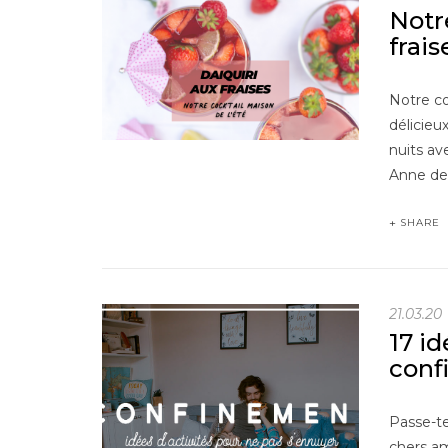
Notre
frais
Notre co
délicieu
nuits av
Anne d
SHARE
21.03.20
17 i
conf
Passe-te
chers am