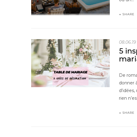
SHARE
08.06.19
5 in
mari
De roma
donner à
d’idées,
rien n’e
SHARE