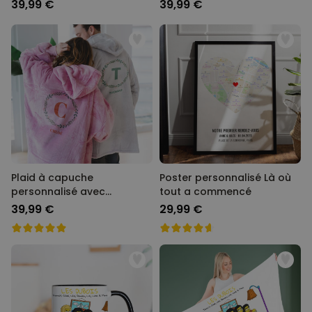
Illustration
39,99 €
39,99 €
Plaid à capuche
Poster personnalisé Là où
personnalisé avec
tout a commencé
Monogramme de Noël
39,99 €
29,99 €