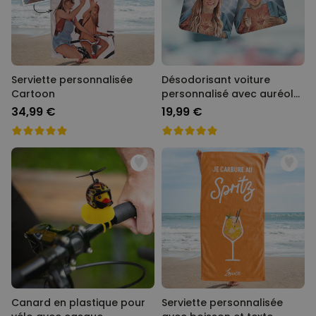
Serviette personnalisée
Désodorisant voiture
Cartoon
personnalisé avec auréole
et visage - Lot de 2
34,99 €
19,99 €
Canard en plastique pour
Serviette personnalisée