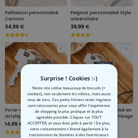
Paillasson personnalisé
Peignoir personnalisé Style
Cartoon
universitaire
34,99 €
39,99 €
Surprise ! Cookies :-)
Notre site utilise beaucoup de biscuits (=
cookies), non seulement les nôtres, mais aussi
ceux de tiers. Ces petits fichiers texte mignons
sont nécessaires pour vous offrir l'expérience
Porte-clés personnalisé en
Porte-clés personnalisé en
de shopping la plus pratique et la plus
acrylique Design Instagram
acrylique Auréole et Visage
agréable possible. Cliquez sur TOUT
ACCEPTER, et vous êtes prêt à partir ! De plus,
14,99 €
14,99 €
votre consentement s'étend également à la
transmission de données à des fournisseurs