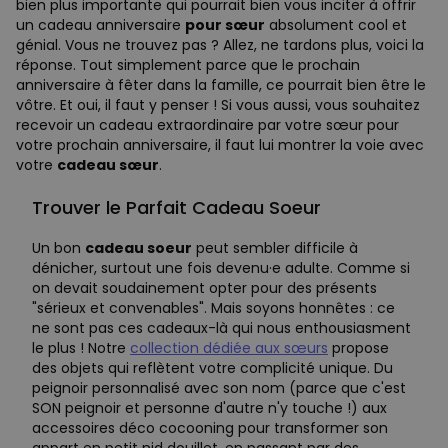
bien plus importante qui pourrait bien vous inciter à offrir
un cadeau anniversaire
pour sœur
absolument cool et
génial. Vous ne trouvez pas ? Allez, ne tardons plus, voici la
réponse. Tout simplement parce que le prochain
anniversaire à fêter dans la famille, ce pourrait bien être le
vôtre. Et oui, il faut y penser ! Si vous aussi, vous souhaitez
recevoir un cadeau extraordinaire par votre sœur pour
votre prochain anniversaire, il faut lui montrer la voie avec
votre
cadeau sœur
.
Trouver le Parfait Cadeau Soeur
Un bon
cadeau soeur
peut sembler difficile à
dénicher, surtout une fois devenu·e adulte. Comme si
on devait soudainement opter pour des présents
"sérieux et convenables". Mais soyons honnêtes : ce
ne sont pas ces cadeaux-là qui nous enthousiasment
le plus ! Notre
collection dédiée aux sœurs
propose
des objets qui reflètent votre complicité unique. Du
peignoir personnalisé avec son nom (parce que c'est
SON peignoir et personne d'autre n'y touche !) aux
accessoires déco cocooning pour transformer son
appart en petit nid douillet, en passant par des