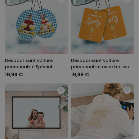
Désodorisant voiture
Désodorisant voiture
personnalisé Spécial
personnalisé avec boisson
Oktoberfest – Lot de 2
et slogan - Lot de 2
19,99 €
19,99 €