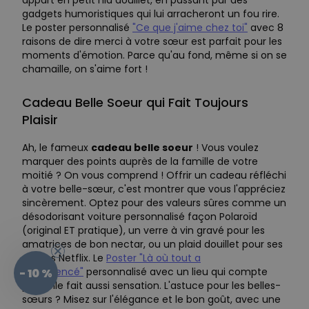
gadgets humoristiques qui lui arracheront un fou rire.
Le poster personnalisé
"Ce que j'aime chez toi"
avec 8
raisons de dire merci à votre sœur est parfait pour les
moments d'émotion. Parce qu'au fond, même si on se
chamaille, on s'aime fort !
Cadeau Belle Soeur qui Fait Toujours
Plaisir
Ah, le fameux
cadeau belle soeur
! Vous voulez
marquer des points auprès de la famille de votre
moitié ? On vous comprend ! Offrir un cadeau réfléchi
à votre belle-sœur, c'est montrer que vous l'appréciez
sincèrement. Optez pour des valeurs sûres comme un
désodorisant voiture personnalisé façon Polaroïd
(original ET pratique), un verre à vin gravé pour les
amatrices de bon nectar, ou un plaid douillet pour ses
soirées Netflix. Le
Poster "Là où tout a
commencé"
personnalisé avec un lieu qui compte
- 10 %
pour elle fait aussi sensation. L'astuce pour les belles-
sœurs ? Misez sur l'élégance et le bon goût, avec une