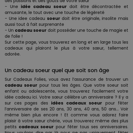
des passions et des goûts de votre sœur
- Une
idée cadeau soeur
doit être décontractée et
amusante, le tout avec une touche de légèreté
- Une idee cadeau
soeur
doit être originale, insolite mais
aussi tout à fait surprenante
- Un
cadeau soeur
doit posséder une touche de magie et
de folie !
Sur cette page, vous trouverez en long et en large tous les
cadeaux qui plairont le plus à votre sœur, tellement
adorée.
Un cadeau soeur quel que soit son âge
Sur Cadeaux Folies, vous avez l’assurance de trouver un
cadeau soeur
pour tous les âges. Que votre soeur soit
enfant ou adolescente, vous trouverez facilement votre
idée cadeau ici. Votre sœur célèbre un anniversaire ? Il y a
sur ces pages des
idées cadeaux soeur
pour fêter
l’anniversaire de ses 20 ans, 30 ans, 40 ans, 50 ans… Voir
même bien plus encore ! Et comme vous adorez faire
plaisir à votre sœur chérie, vous trouverez même des plus
petits
cadeaux soeur
pour fêter tous ses anniversaires.
Nous voulons dire par là pour ne pas uniquement fêter