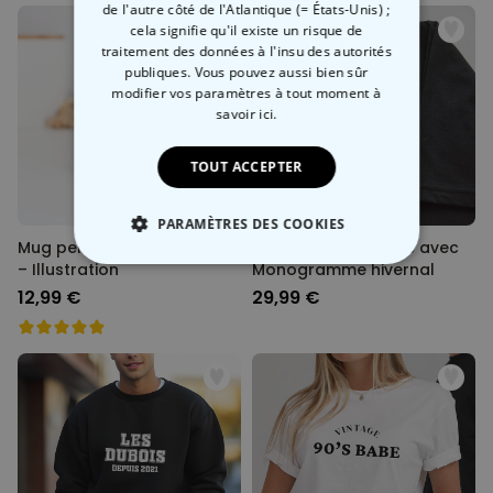
de l'autre côté de l'Atlantique (= États-Unis) ;
cela signifie qu'il existe un risque de
traitement des données à l'insu des autorités
publiques. Vous pouvez aussi bien sûr
modifier vos paramètres à tout moment
à
savoir ici.
TOUT ACCEPTER
PARAMÈTRES DES COOKIES
Mug personnalisé 2 amies
T-shirt personnalisé avec
– Illustration
Monogramme hivernal
STRICTEMENT NÉCESSAIRE
12,99 €
29,99 €
PERFORMANCE
COMMERCIALISATION
NON CLASSÉ