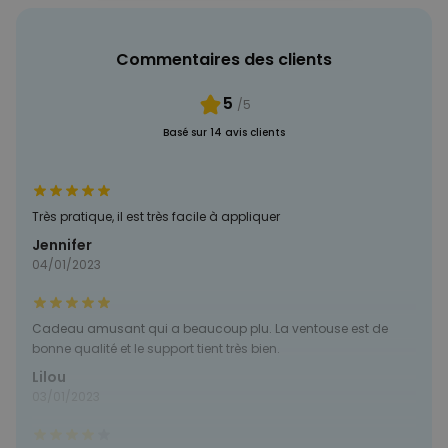
PERFORMANCE
Commentaires des clients
COMMERCIALISATION
5
/5
Basé sur 14 avis clients
NON CLASSÉ
Très pratique, il est très facile à appliquer
Jennifer
04/01/2023
Cadeau amusant qui a beaucoup plu. La ventouse est de
bonne qualité et le support tient très bien.
Lilou
03/01/2023