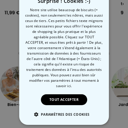
Surprise ! Cookies :-)
Bière
toi
Notre site utilise beaucoup de biscuits (=
11,99 €
11,99 €
9,9
cookies), non seulement les nôtres, mais aussi
ceux de tiers. Ces petits fichiers texte mignons
sont nécessaires pour vous offrir l'expérience
de shopping la plus pratique et la plus
agréable possible. Cliquez sur TOUT
ACCEPTER, et vous êtes prêt à partir ! De plus,
Catégorie concernée
votre consentement s'étend également à la
Consultez nos autres catégories de cadeux insolites
transmission de données à des fournisseurs
de l'autre côté de l'Atlantique (= États-Unis) ;
cela signifie qu'il existe un risque de
traitement des données à l'insu des autorités
publiques. Vous pouvez aussi bien sûr
modifier vos paramètres à tout moment
à
savoir ici.
TOUT ACCEPTER
Bien-être
Plein air
Coquin
Jard
PARAMÈTRES DES COOKIES
STRICTEMENT NÉCESSAIRE