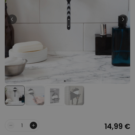
Personnalisable
Peignoir personnalisé avec
texte et couronne de laurier
plus de 0
exemplaires
39,99 €
vendus
Personnalisable
Porte-clés mural personnalisé
avec photo et texte
plus de 3.000
exemplaires
24,99 €
vendus
Personnalisable
Coffret cadeau coquetiers et
tasse à espresso lot de 2
plus de 0
exemplaires
47,57 €
vendus
14,99 €
Quantité