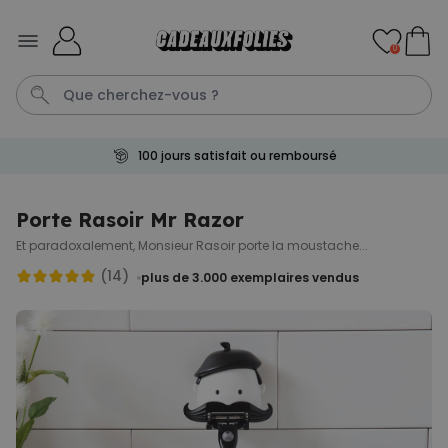
Skip to Content
0
100 jours satisfait ou remboursé
Mug
Poster
Penis
P
C
Porte Rasoir Mr Razor
Et paradoxalement, Monsieur Rasoir porte la moustache...
Personnalisable
Tablier de cuisine
(14)
plus de 3.000
exemplaires vendus
personnalisé Édition limitée
plus de 2.400
exemplaires
29,99 €
vendus
Personnalisable
Chaussettes personnalisées
visage
plus de
28.500
exemplaires
19,99 €
vendus