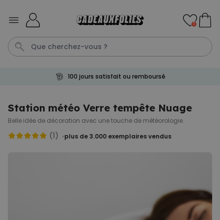
Skip to Content
0
100 jours satisfait ou remboursé
Mug
Penis
P
C
Cadeau Homme
Station météo Verre tempête Nuage
Belle idée de décoration avec une touche de météorologie
.
Personnalisable
Peignoir personnalisé avec
(1)
plus de 3.000
exemplaires vendus
texte et couronne de laurier
plus de 0
exemplaires
39,99 €
vendus
Personnalisable
Tablier de cuisine
personnalisé Édition limitée
plus de 2.400
exemplaires
29,99 €
vendus