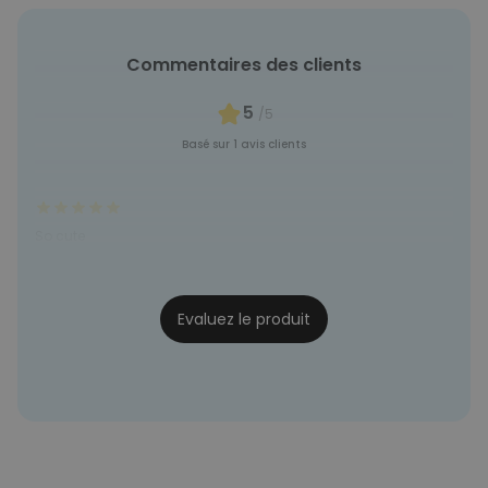
NON CLASSÉ
Commentaires des clients
5
/5
Basé sur 1 avis clients
So cute
Amandine
24/10/2023
Evaluez le produit