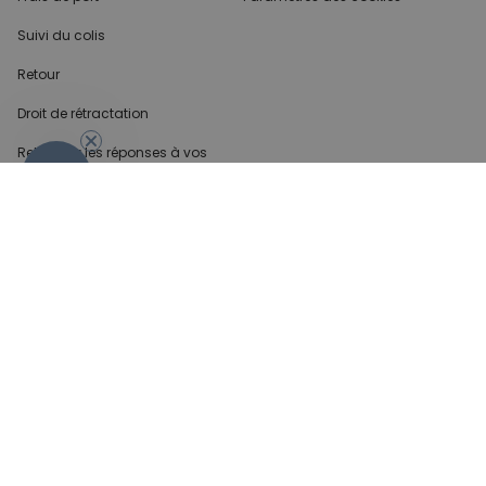
Suivi du colis
Retour
Droit de rétractation
Retrouvez les réponses
à vos
questions dans
la rubrique FAQ.
- 10 %
Infos partenaires
Presse
Créateur de contenu
Demandes B2B
Méthode de paiment