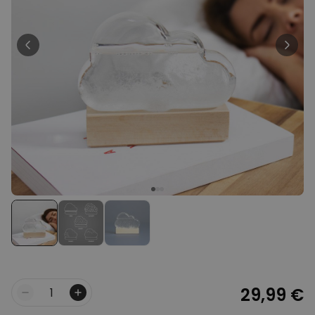
Personnalisable
Chaussettes personnalisées
visage
plus de
28.500
exemplaires
19,99 €
vendus
Personnalisable
Chaussettes personnalisées
visage différents motifs
plus de 6.300
exemplaires
19,99 €
vendus
Vase en verre Sac à main
plus de 1.900
29,99 €
exemplaires
vendus
29,99 €
Quantité