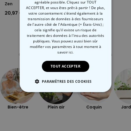
réchauffer doucement le nuage avec un sèche-cheveux (en le
agréable possible. Cliquez sur TOUT
Zen
ennuyeuses habituelles).
retournant plusieurs fois) - ne pas le réchauffer jusqu’à ce qu’il
ACCEPTER, et vous êtes prêt à partir ! De plus,
Et en plus,
il
est plus beau
. Avec ou sans décor des mers du Sud.
20,97 €
22,99 €
votre consentement s'étend également à la
soit chaud au toucher ; prêt à l’emploi dès que le liquide est clair.
transmission de données à des fournisseurs
Pendant que la station météo s’adapte, des cristaux de flocons
de l'autre côté de l'Atlantique (= États-Unis) ;
blancs apparaissent dans le liquide - s’ils se déposent en haut
cela signifie qu'il existe un risque de
au bout de quelques heures, secouez doucement la station
traitement des données à l'insu des autorités
météo.
publiques. Vous pouvez aussi bien sûr
Ne pas exposer la station météo à de brusques changements
modifier vos paramètres à tout moment
à
Catégorie concernée
de température
savoir ici.
Tenir à l’écart des radiateurs, des ouvertures de
Consultez nos autres catégories de cadeux insolites
chauffage/refroidissement et de la lumière directe du soleil
TOUT ACCEPTER
PARAMÈTRES DES COOKIES
STRICTEMENT NÉCESSAIRE
Bien-être
Plein air
Coquin
Jard
PERFORMANCE
COMMERCIALISATION