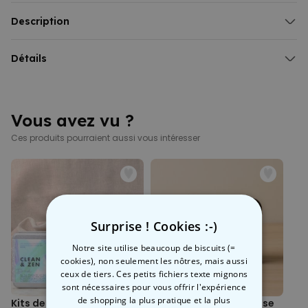
Prévision avec des cristaux dans un liquide
Selon la pression atmosphérique
Description
Comme les anciens navigateurs
Station météo Verre tempête Nuage
À placer près de la fenêtre de votre cabine ; )
Qui ne veut pas savoir quel
Détails
temps il fera
? En fait, tout le monde,
Matériaux : bois, verre
non ? C’est vrai aujourd’hui, mais aussi à l’époque, en particulier
Dimensions (en cm) : env. 10,5 x 8
Station météo Verre tempête Nuage
pour tous ceux et celles qui étaient particulièrement dépendant·es
Poids : environ 0,4 kg
Le liquide à l’intérieur indique le temps qu’il fera
de la météo. Comme les anciens
navigateurs
qui se déplaçaient
Prévisions : Liquide clair = temps clair et ensoleillé ; Liquide
encore sur les mers grâce à la force du vent. Et qui, à l’instar de leurs
Vous avez vu ?
trouble avec parfois de petites étoiles et des cristaux en haut =
camarades sportifs Fitzroy et Darwin sur le légendaire
Beagle
, se
temps nuageux, indique également orage et pluie ; Petits points
Ces produits pourraient aussi vous intéresser
servaient de la physique de
manière raffinée pour pouvoir
prédire
dans le liquide = temps humide ou brouillard ; Grands cristaux
le temps avec une certaine précision au moyen de
cristaux dans
floconneux = ciel nuageux, neige en hiver ; Cristaux filiformes en
un liquide
qui
réagissent aux variations de la
pression
haut du nuage = temps venteux ; Cristaux au sol = gel possible
atmosphérique
. Ce qui, lorsqu’on se trouve au milieu de nulle part,
Nécessite environ 1 semaine pour s’adapter au nouvel
est plutôt bienvenu.
environnement
Avec les
mêmes moyens
que ces braves explorateurs d’antan,
Matériau : verre, bois
vous pouvez maintenant faire de même, sans bien sûr vous exposer
Surprise ! Cookies :-)
Dimensions totales env. 10,5 cm de haut ; nuage env. 12,5 x 3 x
à une mer déchaînée : il vous suffit de placer notre
station météo
8 cm ; socle env. 11,5 x 3,5 x 3 cm ; emballage env. 18 x 8 x 19,5 cm
Notre site utilise beaucoup de biscuits (=
verre tempête en forme de nuage
sur le rebord de la fenêtre. Et
Instructions (français, allemand, anglais, italien, néerlandais,
cookies), non seulement les nôtres, mais aussi
après une petite phase d’adaptation, vous saurez assez
espagnol)
ceux de tiers. Ces petits fichiers texte mignons
précisément
s’il va pleuvoir ou si le soleil va briller, si une tempête
Poids total environ 400 grammes
sont nécessaires pour vous offrir l'expérience
se prépare ou si tout restera calme (nous sommes d’avis que c’est
REMARQUES : si le liquide n’est pas clair à la réception de l’article,
de shopping la plus pratique et la plus
Kits de nettoyage Clean &
Kit de survie apocalypse
plus fun qu’un bulletin météo numérique qui bipe ou que les applis