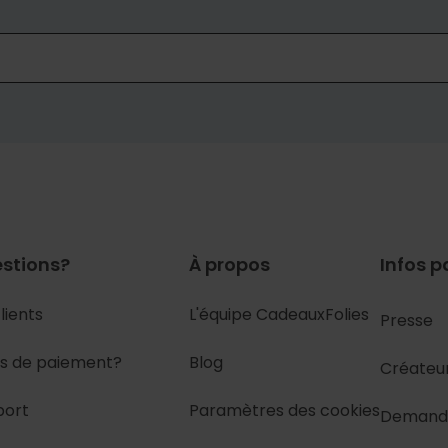
stions?
À propos
Infos p
lients
L'équipe CadeauxFolies
Presse
s de paiement?
Blog
Créateu
port
Paramètres des cookies
Demand