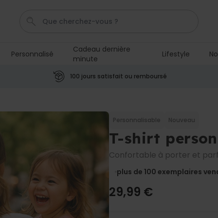
Cadeau dernière
Personnalisé
Lifestyle
No
minute
Mug
Poster
Penis
P
C
100 jours satisfait ou remboursé
Personnalisable
Tablier de cuisine
personnalisé Édition limitée
Personnalisable
Nouveau
plus de 2.400
T-shirt perso
exemplaires
29,99 €
vendus
Confortable à porter et parf
Personnalisable
Chaussettes personnalisées
plus de 100
exemplaires ven
visage
plus de
28.500
29,99 €
exemplaires
19,99 €
vendus