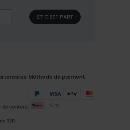
... ET C'EST PARTI !
artenaires
Méthode de paiment
r de contenu
es B2B