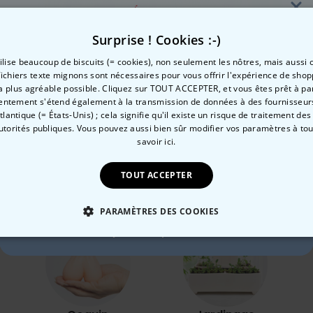
Surprise ! Cookies :-)
settes personnalisées visage
Vase personnalisé avec te
tilise beaucoup de biscuits (= cookies), non seulement les nôtres, mais aussi c
fichiers texte mignons sont nécessaires pour vous offrir l'expérience de shop
 €
29,99 €
la plus agréable possible. Cliquez sur TOUT ACCEPTER, et vous êtes prêt à part
Envie de
entement s'étend également à la transmission de données à des fournisseurs
Atlantique (= États-Unis) ; cela signifie qu'il existe un risque de traitement de
autorités publiques. Vous pouvez aussi bien sûr modifier vos paramètres à t
10 % de réduction ?
savoir ici.
Catégorie concernée
TOUT ACCEPTER
Consultez nos autres catégories de cadeux insolites
Oui, volontiers !
PARAMÈTRES DES COOKIES
Non merci, je n'aime pas les réductions
 NÉCESSAIRE
PERFORMANCE
COMMERCIALISATION