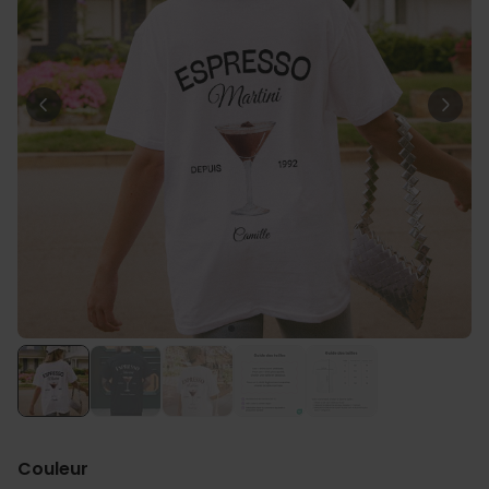
Personnalisable
Porte-clés mural personnalisé
avec photo et texte
plus de 3.000
exemplaires
24,99 €
vendus
Personnalisable
Verre Aperol Spritz
personnalisé avec prénom
plus de
19.400
exemplaires
16,99 €
vendus
Personnalisable
Chaussettes personnalisées
avec votre animal de
compagnie
plus de
14.000
exemplaires
19,99 €
vendus
Couleur