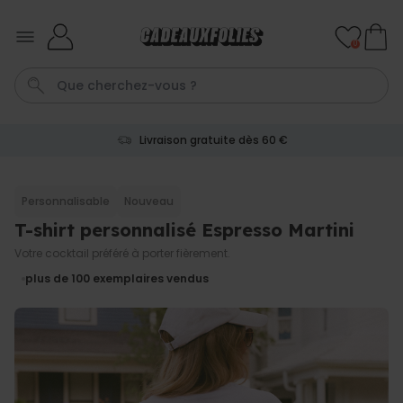
Skip to Content
0
Livraison gratuite dès 60 €
Calecon
Penis
Mug
P
C
Personnalisable
Nouveau
T-shirt personnalisé Espresso Martini
Personnalisable
Tablier de cuisine
Votre cocktail préféré à porter fièrement.
personnalisé Édition limitée
plus de 2.400
plus de 100
exemplaires vendus
exemplaires
29,99 €
vendus
Personnalisable
Chaussettes personnalisées
visage
plus de
28.500
exemplaires
19,99 €
vendus