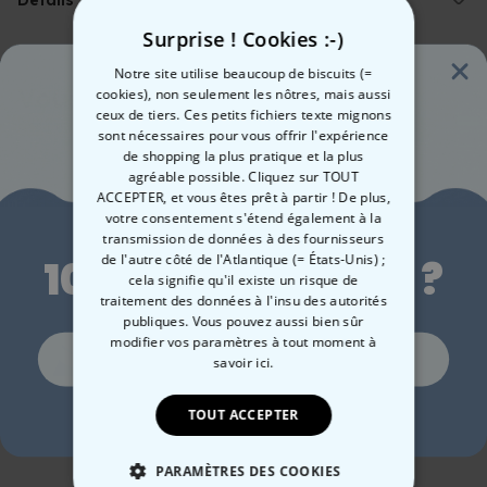
Issu du commerce équitable
ce
cocktail emblématique
. Agrémenté de votre propre texte, il
Imprimé avec amour dans notre atelier en Autriche
T-shirt personnalisé Espresso Martini
Surprise ! Cookies :-)
devient une pièce unique pour celles et ceux qui savent que café et
La coupe se caractérise par sa forme standard et droite, elle
martini forment un duo imbattable.
Notre site utilise beaucoup de biscuits (=
n’est ni très ajustée, ni très ample
Vous avez vu ?
cookies), non seulement les nôtres, mais aussi
Grammage : Jersey 155g/m
Que ce soit comme
cadeau pour les fans de cocktails
ou
ceux de tiers. Ces petits fichiers texte mignons
100 % coton & certifié végan
Ces produits pourraient aussi vous intéresser
comme pièce maîtresse de votre propre garde-robe, ce t-shirt
sont nécessaires pour vous offrir l'expérience
Peut être lavé en machine (30 °C)
prouve que vous avez du goût – dans le verre comme dans le style.
de shopping la plus pratique et la plus
Mettre à l’envers avant le lavage (préserve les couleurs et le motif
agréable possible. Cliquez sur TOUT
brodé/imprimé)
ACCEPTER, et vous êtes prêt à partir ! De plus,
Fabrication issue du commerce équitable & production durable
Envie de
votre consentement s'étend également à la
Emballage respectueux de l’environnement
transmission de données à des fournisseurs
Imprimé en Autriche
de l'autre côté de l'Atlantique (= États-Unis) ;
10 % de réduction ?
Différences de dimensions possibles d’environ +/-5 % par
cela signifie qu'il existe un risque de
rapport au tableau des tailles
traitement des données à l'insu des autorités
publiques. Vous pouvez aussi bien sûr
modifier vos paramètres à tout moment
à
Oui, volontiers !
savoir ici.
Cravate personnalisée
Chaussettes
Cou
avec visage
personnalisées visage
- a
TOUT ACCEPTER
Non merci, je n'aime pas les réductions
en 
24,99 €
19,99 €
39
PARAMÈTRES DES COOKIES