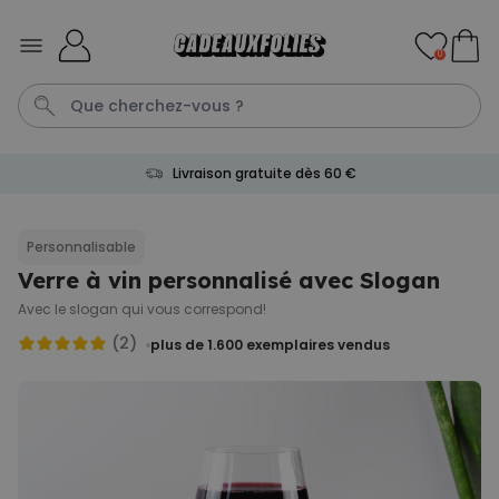
Skip to Content
0
Livraison gratuite dès 60 €
Mug
Poster
Penis
P
C
Personnalisable
Verre à vin personnalisé avec Slogan
Personnalisable
Tablier de cuisine
Avec le slogan qui vous correspond!
personnalisé Édition limitée
plus de 2.400
(2)
plus de 1.600
exemplaires vendus
exemplaires
29,99 €
vendus
Personnalisable
Chaussettes personnalisées
visage
plus de
28.500
exemplaires
19,99 €
vendus