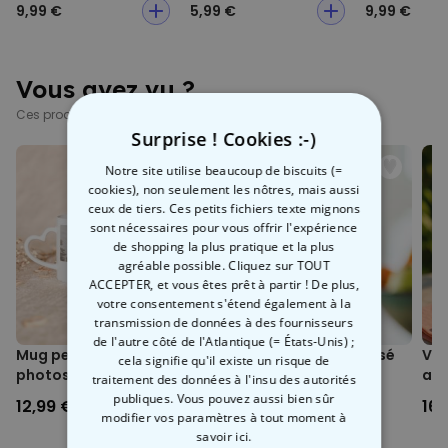
9,99 €
5,99 €
9,99 €
Vous avez vu ?
Ces produits pourraient aussi vous intéresser
Surprise ! Cookies :-)
Notre site utilise beaucoup de biscuits (=
cookies), non seulement les nôtres, mais aussi
ceux de tiers. Ces petits fichiers texte mignons
sont nécessaires pour vous offrir l'expérience
de shopping la plus pratique et la plus
agréable possible. Cliquez sur TOUT
ACCEPTER, et vous êtes prêt à partir ! De plus,
votre consentement s'étend également à la
Envie de
transmission de données à des fournisseurs
de l'autre côté de l'Atlantique (= États-Unis) ;
Mug personnalisé avec 3
Verre à vin personnalisé
Ver
10 % de réduction ?
cela signifie qu'il existe un risque de
photos et texte
avec nom
av
traitement des données à l'insu des autorités
publiques. Vous pouvez aussi bien sûr
12,99 €
16,99 €
16,
modifier vos paramètres à tout moment
à
savoir ici.
Oui, volontiers !