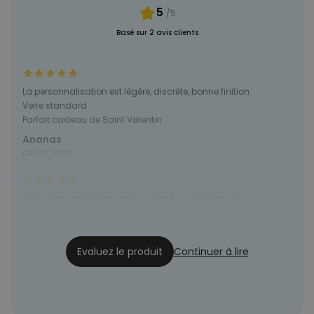
5
/5
Basé sur 2 avis clients
La personnalisation est légère, discrète, bonne finition.
Verre standard
Parfait cadeau de Saint Valentin
Ananas
04/02/2025
Très bonne qualité de verre. Cadeau sympathique
Magali
25/11/2024
Evaluez le produit
Continuer à lire