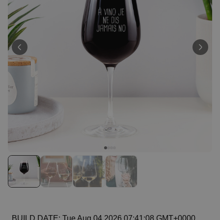
Personnalisable
Peignoir personnalisé avec
texte et couronne de laurier
plus de 0
exemplaires
39,99 €
vendus
Personnalisable
Porte-clés mural personnalisé
avec photo et texte
plus de 3.000
exemplaires
24,99 €
vendus
Personnalisable
Coffret cadeau coquetiers et
tasse à espresso lot de 2
plus de 0
exemplaires
47,57 €
vendus