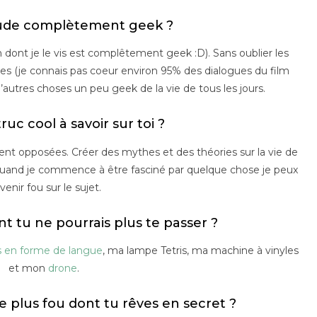
tude complètement geek ?
on dont je le vis est complêtement geek :D). Sans oublier les
les (je connais pas coeur environ 95% des dialogues du film
 d’autres choses un peu geek de la vie de tous les jours.
truc cool à savoir sur toi ?
t opposées. Créer des mythes et des théories sur la vie de
 Quand je commence à être fasciné par quelque chose je peux
venir fou sur le sujet.
t tu ne pourrais plus te passer ?
s en forme de langue
, ma lampe Tetris, ma machine à vinyles
et mon
drone
.
le plus fou dont tu rêves en secret ?