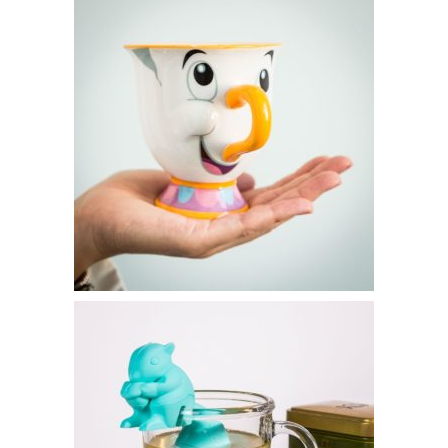
Coffret Infusion From Dawn Til Dusk – 29€95
Tasse Zip La Belle et la Bête – 14€95