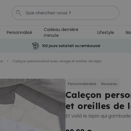
Cadeau dernière
Personnalisé
Lifestyle
No
minute
Calecon
Penis
Mug
P
C
100 jours satisfait ou remboursé
me
Caleçon personnalisé avec visage et oreilles de lapin
Personnalisable
Tablier de cuisine
personnalisé Édition limitée
plus de 2.400
exemplaires
29,99 €
Personnalisable
Nouveau
vendus
Caleçon perso
Personnalisable
Chaussettes personnalisées
et oreilles de 
visage
plus de
28.500
Et voilà le lapin qui gambade
exemplaires
19,99 €
vendus