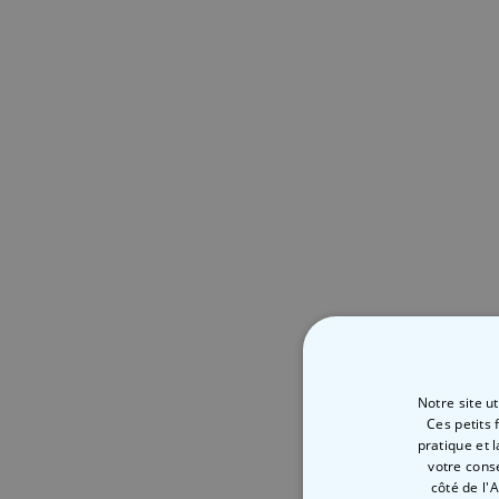
Notre site u
Ces petits 
pratique et 
votre cons
côté de l'