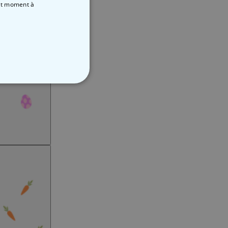
out moment
à
NON CLASSÉ