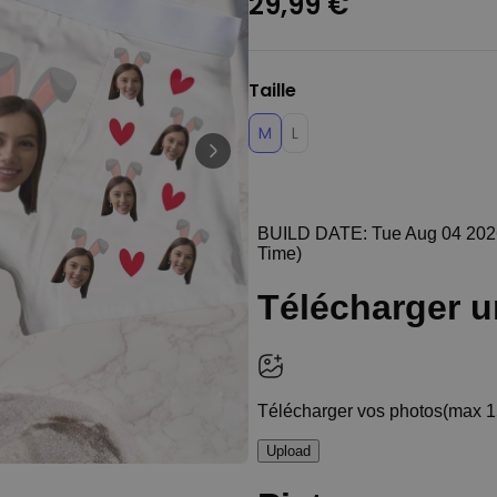
29,99 €
Personnalisable
Porte-clés mural personnalisé
avec photo et texte
plus de 3.000
exemplaires
24,99 €
Taille
vendus
M
L
Personnalisable
Verre Aperol Spritz
personnalisé avec prénom
plus de
19.400
exemplaires
16,99 €
vendus
Personnalisable
Chaussettes personnalisées
avec votre animal de
compagnie
plus de
14.000
exemplaires
19,99 €
vendus