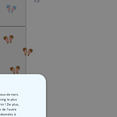
eux de tiers.
ping la plus
ir ! De plus,
 de l'autre
s données à