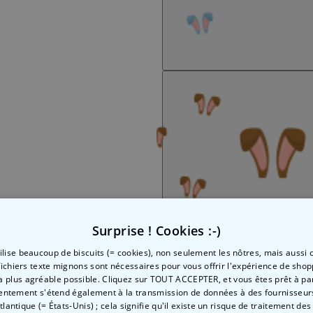
Surprise ! Cookies :-)
tilise beaucoup de biscuits (= cookies), non seulement les nôtres, mais aussi c
fichiers texte mignons sont nécessaires pour vous offrir l'expérience de shop
la plus agréable possible. Cliquez sur TOUT ACCEPTER, et vous êtes prêt à part
entement s'étend également à la transmission de données à des fournisseurs
Atlantique (= États-Unis) ; cela signifie qu'il existe un risque de traitement de