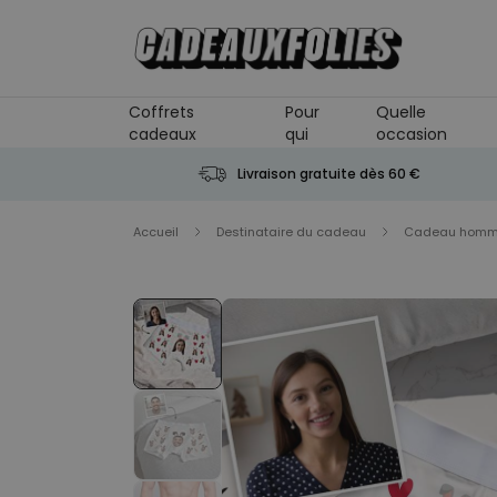
Skip to Content
Coffrets
Pour
Quelle
cadeaux
qui
occasion
Livraison gratuite dès 60 €
Accueil
Destinataire du cadeau
Cadeau hom