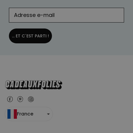
... ET C´EST PARTI !
France