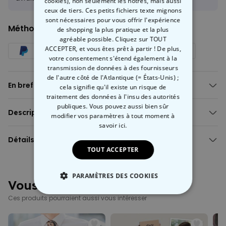
cookies), non seulement les nôtres, mais aussi
ceux de tiers. Ces petits fichiers texte mignons
sont nécessaires pour vous offrir l'expérience
Méthode de paiment :
de shopping la plus pratique et la plus
agréable possible. Cliquez sur TOUT
ACCEPTER, et vous êtes prêt à partir ! De plus,
votre consentement s'étend également à la
transmission de données à des fournisseurs
de l'autre côté de l'Atlantique (= États-Unis) ;
En bref
cela signifie qu'il existe un risque de
traitement des données à l'insu des autorités
Avec un design amusant de fermeture éclair
publiques. Vous pouvez aussi bien sûr
Cadeau unique et humoristique pour votre partenaire
Description
modifier vos paramètres à tout moment
à
Coupe ajustée et extensible
Caleçon personnalisé Design fermeture éclair
savoir ici.
Plusieurs motifs et tailles disponibles
Ajoutez une dose d'humour à votre tiroir à sous-vêtements avec ce
Détails
Lavage à la main recommandé
caleçon personnalisable au design de fermeture éclair !
TOUT ACCEPTER
Caleçon personnalisé Design fermeture éclair
Téléchargez votre photo préférée
, choisissez parmi différents
Caleçon cintré de longueur moyenne
designs, et transformez ce boxer short en petite œuvre d’art… Pour
Coupe confortable et élastique (moulant)
PARAMÈTRES DES COOKIES
vous-même ou pour votre partenaire au
sens de l’humour bien
Vous avez vu ?
Mélange de matières respirantes avec technologie d’évacuation
développé
.
de l’humidité et de refroidissement
Ces produits pourraient aussi vous intéresser
STRICTEMENT NÉCESSAIRE
Avec son imprimé espiègle en forme de fermeture éclair et votre
Contient à l’intérieur une couche de coton organique doux à
touche personnelle, ce caleçon homme est un super gag ! Parfait
l’entrejambe
comme
cadeau humoristique qui fera bien rire
le destinataire !
PERFORMANCE
Coutures latérales pour un ajustement sûr