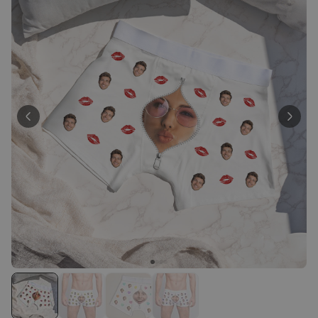
Personnalisable
Tablier de cuisine
personnalisé Édition limitée
plus de 2.400
exemplaires
29,99 €
vendus
Personnalisable
Couverture personnalisée -
animal de compagnie en
costume
plus de 100
exemplaires
39,99 €
vendus
Personnalisable
Chaussettes personnalisées
avec votre animal de
compagnie
plus de
14.000
exemplaires
19,99 €
vendus