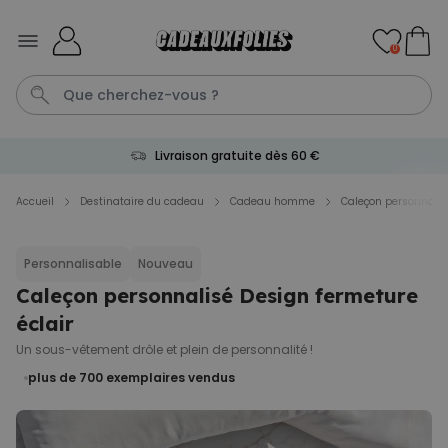
Skip to Content
0
Livraison gratuite dès 60 €
Penis
Mug
P
Cadeau Homme
C
Accueil
Destinataire du cadeau
Cadeau homme
Caleçon personnalis
Personnalisable
Personnalisable
Nouveau
Chaussettes personnalisées
visage
plus de
Caleçon personnalisé Design fermeture
28.500
exemplaires
éclair
19,99 €
vendus
Un sous-vêtement drôle et plein de personnalité !
Personnalisable
plus de 700
exemplaires vendus
Peignoir personnalisé avec
texte et couronne de laurier
plus de 0
exemplaires
39,99 €
vendus