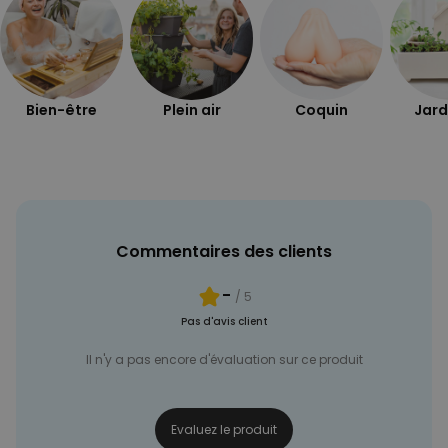
Bien-être
Plein air
Coquin
Jard
Commentaires des clients
-
/ 5
Pas d'avis client
Il n'y a pas encore d'évaluation sur ce produit
Evaluez le produit