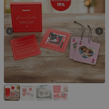
Personnalisable
Peignoir personnalisé avec
texte et couronne de laurier
plus de 0
exemplaires
39,99 €
vendus
Personnalisable
Porte-clés mural personnalisé
avec photo et texte
plus de 3.000
exemplaires
24,99 €
vendus
Personnalisable
Coffret cadeau coquetiers et
tasse à espresso lot de 2
plus de 0
exemplaires
47,57 €
vendus