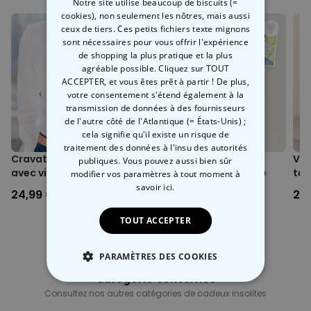
Notre site utilise beaucoup de biscuits (=
cookies), non seulement les nôtres, mais aussi
ceux de tiers. Ces petits fichiers texte mignons
sont nécessaires pour vous offrir l'expérience
de shopping la plus pratique et la plus
agréable possible. Cliquez sur TOUT
ACCEPTER, et vous êtes prêt à partir ! De plus,
votre consentement s'étend également à la
transmission de données à des fournisseurs
de l'autre côté de l'Atlantique (= États-Unis) ;
cela signifie qu'il existe un risque de
traitement des données à l'insu des autorités
Cravate personnalisée
Chaussettes
Vas
publiques. Vous pouvez aussi bien sûr
avec visage
personnalisées visage
tex
modifier vos paramètres à tout moment
à
savoir ici.
24,99 €
19,99 €
29
TOUT ACCEPTER
PARAMÈTRES DES COOKIES
Catégorie concernée
STRICTEMENT NÉCESSAIRE
Consultez nos autres catégories de cadeux insolites