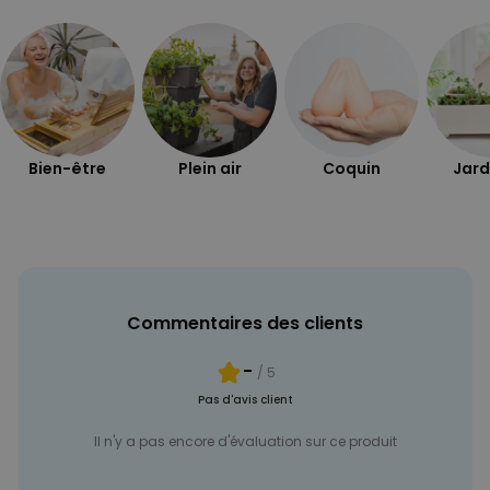
PERFORMANCE
COMMERCIALISATION
NON CLASSÉ
Bien-être
Plein air
Coquin
Jard
Commentaires des clients
-
/ 5
Pas d'avis client
Il n'y a pas encore d'évaluation sur ce produit