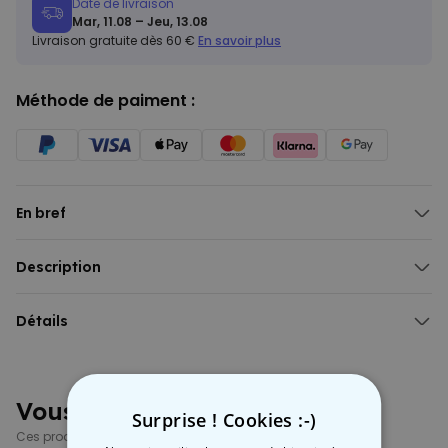
Date de livraison
Mar, 11.08 – Jeu, 13.08
Livraison gratuite dès 60 €
En savoir plus
Méthode de paiment :
En bref
Description
Coffret cadeau arbre parfumé et cartes Kamasutra
Détails
Vous avez vu ?
Surprise ! Cookies :-)
Ces produits pourraient aussi vous intéresser