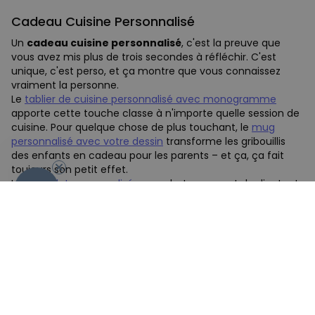
Cadeau Cuisine Personnalisé
Un
cadeau cuisine personnalisé
, c'est la preuve que
vous avez mis plus de trois secondes à réfléchir. C'est
unique, c'est perso, et ça montre que vous connaissez
vraiment la personne.
Le
tablier de cuisine personnalisé avec monogramme
apporte cette touche classe à n'importe quelle session de
cuisine. Pour quelque chose de plus touchant, le
mug
personnalisé avec votre dessin
transforme les gribouillis
des enfants en cadeau pour les parents – et ça, ça fait
toujours son petit effet.
Le
chocolat personnalisé
avec photos permet de dire tout
- 10 %
ce qu'on veut... en version comestible. Parce qu'un
message d'amour, c'est bien. Un message d'amour qu'on
peut manger, c'est carrément mieux.
Où Trouver LE Cadeau Cuisine Parfait
Chez CadeauxFolies, on ne rigole pas avec les
cadeaux
cuisine
. Notre sélection d'accessoires de cuisine combine
le pratique et le délirant, le classique et le complètement