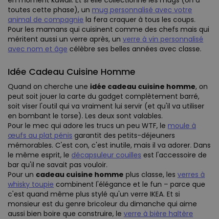
en moment kawaii. Et si elle collectionne les mugs (on a
toutes cette phase), un
mug personnalisé avec votre
animal de compagnie
la fera craquer à tous les coups.
Pour les mamans qui cuisinent comme des chefs mais qui
méritent aussi un verre après, un
verre à vin personnalisé
avec nom et âge
célèbre ses belles années avec classe.
Idée Cadeau Cuisine Homme
Quand on cherche une
idée cadeau cuisine homme
, on
peut soit jouer la carte du gadget complètement barré,
soit viser l'outil qui va vraiment lui servir (et qu'il va utiliser
en bombant le torse). Les deux sont valables.
Pour le mec qui adore les trucs un peu WTF, le
moule à
œufs au plat pénis
garantit des petits-déjeuners
mémorables. C'est con, c'est inutile, mais il va adorer. Dans
le même esprit, le
décapsuleur couilles
est l'accessoire de
bar qu'il ne savait pas vouloir.
Pour un
cadeau cuisine homme
plus classe, les
verres à
whisky toupie
combinent l'élégance et le fun – parce que
c'est quand même plus stylé qu'un verre IKEA. Et si
monsieur est du genre bricoleur du dimanche qui aime
aussi bien boire que construire, le
verre à bière haltère