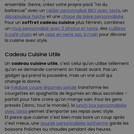
ensemble. Genre, créez votre propre pack "roi du
barbecue" avec un
tablier personnalisé BBQ avec texte
, un
décapsuleur hache
et une
chope de bière personnalisée
.
Pour un
coffret cadeau cuisine
plus féminin, combinez
un
mug personnalisé avec 3 photos et texte
, des
cuillères
à café chats
et un
vase en verre sac à main
pour décorer
la cuisine avec style.
Cadeau Cuisine Utile
Un
cadeau cuisine utile
, c'est celui qu'on utilise tellement
qu'on se demande comment on faisait avant. Pas un
gadget qui prend la poussière, mais un vrai outil qui
change la donne.
La
méduse coupe légumes spirale
transforme les
courgettes en spaghettis de légumes en deux secondes –
parfait pour faire croire qu'on mange sain. Pour les gens
pressés (donc, tout le monde), la
lunch box personnalisée
avec texte
permet d'emporter ses repas avec style.
Et parce que cuisiner c'est bien mais boire un coup après
c'est mieux, une
gourde personnalisée isotherme
garde les
boissons fraîches ou chaudes pendant des heures.