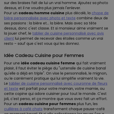
sur des braises fait de lui un vrai homme. Ajoutez sa photo
dessus, et il ne voudra plus jamais l'enlever.
Pour un
cadeau homme cuisine
plus décalé, la
chope de
bière personnalisée avec photo et texte
combine deux de
ses passions : la bière et... la bière. Mais avec sa tête
dessus, donc c'est classe. Et si monsieur aime vraiment se
la jouer chef, le
tablier de cuisine personnalisé avec avis
client
lui permet de recevoir des étoiles comme un vrai
resto – sauf que c'est vous qui les donnez.
Idée Cadeau Cuisine pour Femmes
Pour une
idée cadeau cuisine femme
qui fait vraiment
plaisir, il faut éviter le piège du "ustensile de cuisine banal
qu'elle a déjà en triple". On vise le personnalisé, le mignon,
ou le carrément pratique qui lui simplifie vraiment la vie.
Le
tablier de cuisine personnalisé avec couronne de fleurs
et texte
est parfait pour votre maman, votre mamie, ou
cette copine qui adore cuisiner pour tout le monde. C'est
joli, c'est perso, et ça montre que vous avez fait un effort.
Pour un
cadeau cuisine pour femmes
plus fun, les
cuillères à café chats
transforment chaque pause-café