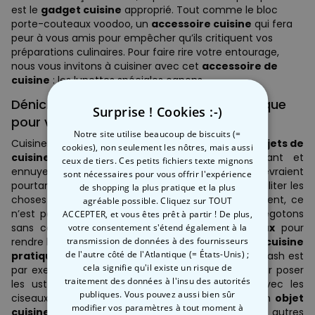
est le
gadget cuisine
approprié. Tout comme le bloc
porte-couteaux voodoo, un
accessoire cuisine
qui fera
peur à vous amis pour empêcher qu’ils critiquent vos
préparations culinaires. Pour faire rire votre entourage,
nous vous invitons à cuisiner avec cet
accessoire de
cuisine
: les lunettes spéciales ognons.
Dénichez des ustensiles de cuisine pratique
Surprise ! Cookies :-)
pour vos accessoires de cuisine
Notre site utilise beaucoup de biscuits (=
Cuisiner lorsque nous ne disposons pas des bons
objets de
cookies), non seulement les nôtres, mais aussi
cuisine,
cela peut vite devenir chiant, barbant et
ceux de tiers. Ces petits fichiers texte mignons
ennuyeux. Tous les
accessoires de cuisine
devraient
sont nécessaires pour vous offrir l'expérience
pourtant être pratiques et ingénieux pour nous faciliter les
de shopping la plus pratique et la plus
choses dans notre quotidien. Mais malheureusement, ce
agréable possible. Cliquez sur TOUT
n’est pas toujours le cas… C’est pourquoi nous dégotons
ACCEPTER, et vous êtes prêt à partir ! De plus,
sans cesse des
ustensiles de cuisine ingénieux
pour
votre consentement s'étend également à la
transmission de données à des fournisseurs
rendre la cuisine pratique. Essayer un
ustensile de cuisine
de l'autre côté de l'Atlantique (= États-Unis) ;
pratique
, c’est l’adopter ! Le plateau collecteur splash est
cela signifie qu'il existe un risque de
par exemple un
accessoire cuisine
pratique pour poser
traitement des données à l'insu des autorités
les ustensiles. Envie de partager une pizza ? Avec les
publiques. Vous pouvez aussi bien sûr
ciseaux à pizza spatule, vous disposerez enfin d’un
objet
modifier vos paramètres à tout moment
à
cuisine
ingénieux à la maison ! De nombreux autres