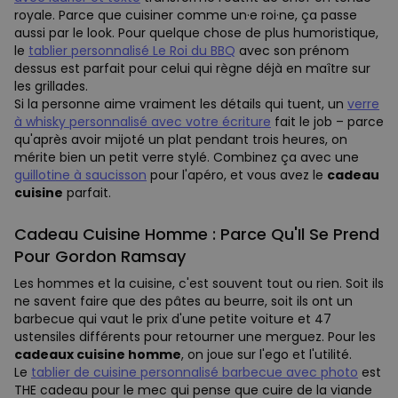
royale. Parce que cuisiner comme un·e roi·ne, ça passe
aussi par le look. Pour quelque chose de plus humoristique,
le
tablier personnalisé Le Roi du BBQ
avec son prénom
dessus est parfait pour celui qui règne déjà en maître sur
les grillades.
Si la personne aime vraiment les détails qui tuent, un
verre
à whisky personnalisé avec votre écriture
fait le job – parce
qu'après avoir mijoté un plat pendant trois heures, on
mérite bien un petit verre stylé. Combinez ça avec une
guillotine à saucisson
pour l'apéro, et vous avez le
cadeau
cuisine
parfait.
Cadeau Cuisine Homme : Parce Qu'Il Se Prend
Pour Gordon Ramsay
Les hommes et la cuisine, c'est souvent tout ou rien. Soit ils
ne savent faire que des pâtes au beurre, soit ils ont un
barbecue qui vaut le prix d'une petite voiture et 47
ustensiles différents pour retourner une merguez. Pour les
cadeaux cuisine homme
, on joue sur l'ego et l'utilité.
Le
tablier de cuisine personnalisé barbecue avec photo
est
THE cadeau pour le mec qui pense que cuire de la viande