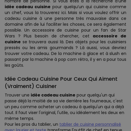
nombre de personne. Si vous êtes à la recherche d’une
idée cadeau cuisine
pour quelqu’un qui cuisine comme
un chef, vous la trouverez ici. Mais si vous voulez offrir un
cadeau cuisine à une personne très mauvaise dans ce
domaine afin de lui faciliter les choses, ce sera également
possible. Un accessoire de cuisine pour un fan de Star
Wars ? Plus besoin de chercher, cet
accessoire de
cuisine
se trouvera aussi là. Des objets pour les cuisiniers
pressés ou les amis gourmands ? Là aussi, vous devriez
trouver votre cadeau. De la machine à glace et à slush en
passant par la machine à pop corn rétro, il y en a pour tous
les goûts.
Idée Cadeau Cuisine Pour Ceux Qui Aiment
(Vraiment) Cuisiner
Trouver une
idée cadeau cuisine
pour quelqu'un qui
passe déjà la moitié de sa vie derrière les fourneaux, c'est
un peu comme acheter un cadeau à quelqu'un qui a déjà
tout. Il faut viser l'original, l'utile, ou idéalement les deux en
même temps.
Pour les pros du tablier, un
tablier de cuisine personnalisé
avec laurier et texte
transforme l'outfit de chef en tenue