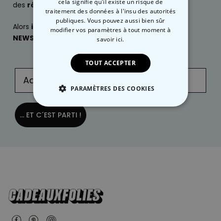
cela signifie qu'il existe un risque de
des
réductions exclusives
?
traitement des données à l'insu des autorités
publiques. Vous pouvez aussi bien sûr
Alors
inscrivez-vous
dès maintenant à notre
modifier vos paramètres à tout moment
à
NEWSLETTER
:
savoir ici.
TOUT ACCEPTER
PARAMÈTRES DES COOKIES
STRICTEMENT NÉCESSAIRE
... ET C´EST PARTI !
PERFORMANCE
COMMERCIALISATION
NON CLASSÉ