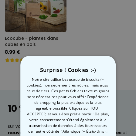
Personnalisable
Porte-clés mural personnalisé
avec photo et texte
plus de 3.000
exemplaires
24,99 €
vendus
Ecocube - plantes dans
cubes en bois
Personnalisable
Verre Aperol Spritz
8,99 €
personnalisé avec prénom
plus de
19.400
exemplaires
16,99 €
vendus
Surprise ! Cookies :-)
Personnalisable
Notre site utilise beaucoup de biscuits (=
Chaussettes personnalisées
cookies), non seulement les nôtres, mais aussi
avec votre animal de
ceux de tiers. Ces petits fichiers texte mignons
compagnie
plus de
sont nécessaires pour vous offrir l'expérience
14.000
de shopping la plus pratique et la plus
exemplaires
19,99 €
10 % de réduction
vendus
agréable possible. Cliquez sur TOUT
ACCEPTER, et vous êtes prêt à partir ! De plus,
votre consentement s'étend également à la
transmission de données à des fournisseurs
sur votre prochaine commande, des infos sur nos
de l'autre côté de l'Atlantique (= États-Unis) ;
nouveautés
, ainsi que des
idées cadeaux géniales
et