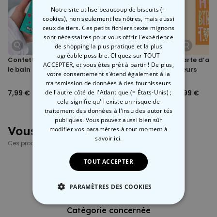
signification particulière.
Notre site utilise beaucoup de biscuits (=
cookies), non seulement les nôtres, mais aussi
ceux de tiers. Ces petits fichiers texte mignons
sont nécessaires pour vous offrir l'expérience
de shopping la plus pratique et la plus
agréable possible. Cliquez sur TOUT
Confettis cœur pour
Fleurs des champs en
Carte d’ann
ACCEPTER, et vous êtes prêt à partir ! De plus,
le bain
boîte
Fleurs
votre consentement s'étend également à la
transmission de données à des fournisseurs
de l'autre côté de l'Atlantique (= États-Unis) ;
7,99 €
7,99 €
5,99 €
cela signifie qu'il existe un risque de
traitement des données à l'insu des autorités
publiques. Vous pouvez aussi bien sûr
Vous avez vu ?
modifier vos paramètres à tout moment
à
savoir ici.
Ces produits pourraient aussi vous intéresser
TOUT ACCEPTER
PARAMÈTRES DES COOKIES
STRICTEMENT NÉCESSAIRE
Catégorie concernée