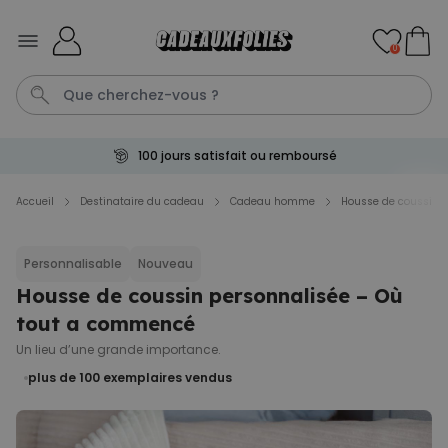
Skip to Content
0
100 jours satisfait ou remboursé
Tasse
Calecon
Mug
P
C
Accueil
Destinataire du cadeau
Cadeau homme
Housse de coussin 
Personnalisable
Personnalisable
Nouveau
Peignoir personnalisé avec
picto et texte
Housse de coussin personnalisée – Où
plus de 1.900
exemplaires
tout a commencé
39,99 €
vendus
Un lieu d’une grande importance.
Personnalisable
plus de 100
exemplaires vendus
Chaussettes personnalisées
visage
plus de
28.500
exemplaires
19,99 €
vendus