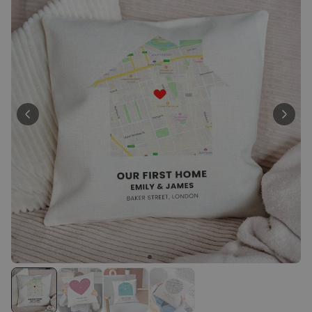
Personnalisable
Chaussettes personnalisées
avec votre animal de
compagnie
plus de
14.000
exemplaires
19,99 €
vendus
Personnalisable
Serviette personnalisée
Maritime avec texte
plus de 1.900
exemplaires
34,99 €
vendus
Personnalisable
Tablier de cuisine
personnalisé Édition limitée
plus de 2.400
exemplaires
29,99 €
vendus