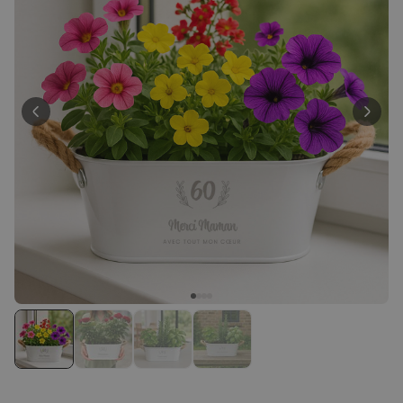
Personnalisable
Peignoir personnalisé avec
texte et couronne de laurier
plus de 0
exemplaires
39,99 €
vendus
Personnalisable
Porte-clés mural personnalisé
avec photo et texte
plus de 3.000
exemplaires
24,99 €
vendus
Personnalisable
Coffret cadeau coquetiers et
tasse à espresso lot de 2
plus de 0
exemplaires
47,57 €
vendus