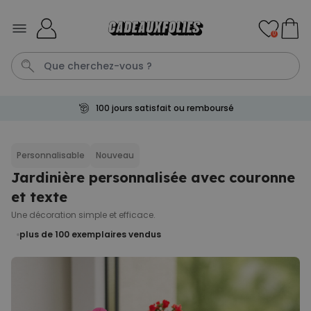
Skip to Content
0
100 jours satisfait ou remboursé
Mug
Poster
Penis
P
C
Personnalisable
Nouveau
Jardinière personnalisée avec couronne
Personnalisable
Tablier de cuisine
et texte
personnalisé Édition limitée
plus de 2.400
Une décoration simple et efficace.
exemplaires
29,99 €
vendus
plus de 100
exemplaires vendus
Personnalisable
Chaussettes personnalisées
visage
plus de
28.500
exemplaires
19,99 €
vendus