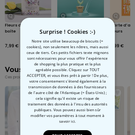
Fleurs des champs en
Mini Lampe Plante
Carte d’ann
Surprise ! Cookies :-)
boîte
Fleurs
Notre site utilise beaucoup de biscuits (=
7,99 €
9,99 €
5,99 €
cookies), non seulement les nôtres, mais aussi
ceux de tiers. Ces petits fichiers texte mignons
sont nécessaires pour vous offrir l'expérience
de shopping la plus pratique et la plus
Vous avez vu ?
agréable possible. Cliquez sur TOUT
ACCEPTER, et vous êtes prêt à partir ! De plus,
Ces produits pourraient aussi vous intéresser
votre consentement s'étend également à la
transmission de données à des fournisseurs
de l'autre côté de l'Atlantique (= États-Unis) ;
cela signifie qu'il existe un risque de
traitement des données à l'insu des autorités
publiques. Vous pouvez aussi bien sûr
modifier vos paramètres à tout moment
à
savoir ici.