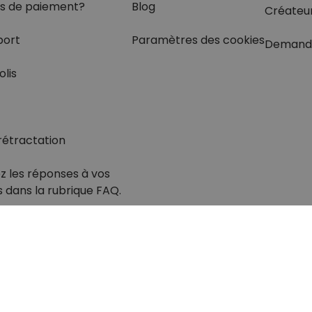
s de paiement?
Blog
Créateu
port
Paramètres des cookies
Demand
olis
rétractation
z les réponses
à vos
s dans
la rubrique FAQ.
otection des données
Mentions légales