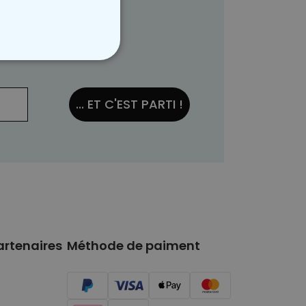
NON CLASSÉ
... ET C'EST PARTI !
artenaires
Méthode de paiment