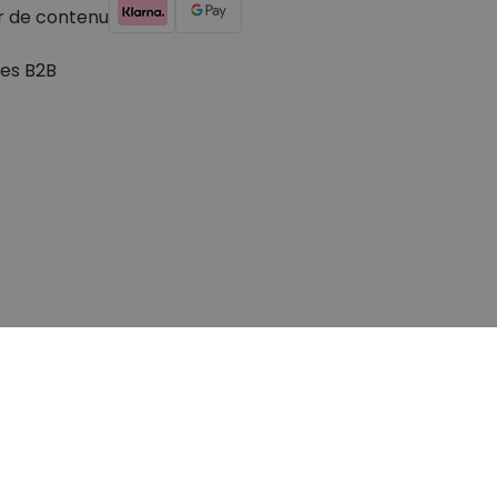
r de contenu
es B2B
© 2026 cadeauxfolies