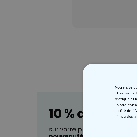
Notre site u
Ces petits 
pratique et 
votre cons
10 % de réduct
côté de l'
l'insu des 
sur votre prochaine comman
nouveautés
, ainsi que des
i