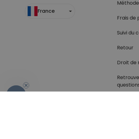
Méthode
France
Frais de 
Suivi du c
Retour
Droit de 
Retrouve
question
- 10 %
Conditions générales de Vente
Sécurité & Pr