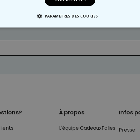
PARAMÈTRES DES COOKIES
intenant à notre
NEWSLETTER
:
 NÉCESSAIRE
PERFORMANCE
COMMERCIALISATION
stions?
À propos
Infos p
lients
L'équipe CadeauxFolies
Presse