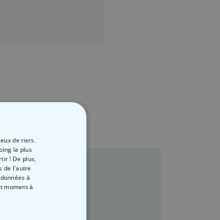
eux de tiers.
ping la plus
ir ! De plus,
 de l'autre
s données à
out moment
à