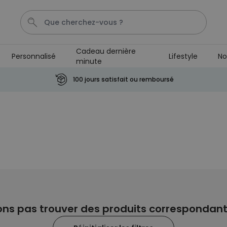
Cadeau dernière
Personnalisé
Lifestyle
No
minute
Calecon
Penis
Mug
P
C
100 jours satisfait ou remboursé
Personnalisable
Tablier de cuisine
personnalisé Édition limitée
plus de 2.400
exemplaires
29,99 €
vendus
Personnalisable
Chaussettes personnalisées
visage
plus de
28.500
exemplaires
19,99 €
ns pas trouver des produits correspondant à
vendus
Personnalisable