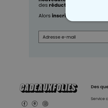
des
réductions exclusives
?
Alors
inscrivez-vous
dès ma
STRICTEMENT
Des que
Service c