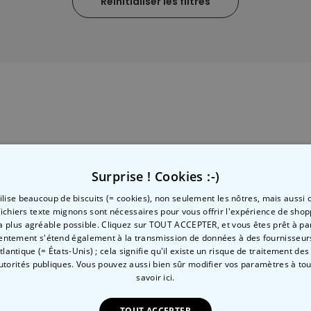
Réinitialiser les filtres
Porte-clés mural personnalisé
avec photo et texte
plus de 3.000
exemplaires
24,99 €
vendus
Personnalisable
Verre Aperol Spritz
personnalisé avec prénom
plus de
19.400
exemplaires
16,99 €
vendus
Personnalisable
Surprise ! Cookies :-)
Chaussettes personnalisées
avec votre animal de
tilise beaucoup de biscuits (= cookies), non seulement les nôtres, mais aussi c
compagnie
plus de
fichiers texte mignons sont nécessaires pour vous offrir l'expérience de shop
14.000
exemplaires
la plus agréable possible. Cliquez sur TOUT ACCEPTER, et vous êtes prêt à part
19,99 €
vendus
entement s'étend également à la transmission de données à des fournisseurs
ion
Atlantique (= États-Unis) ; cela signifie qu'il existe un risque de traitement de
autorités publiques. Vous pouvez aussi bien sûr modifier vos paramètres à t
savoir ici.
de, des infos sur nos
dées cadeaux géniales
et
TOUT ACCEPTER