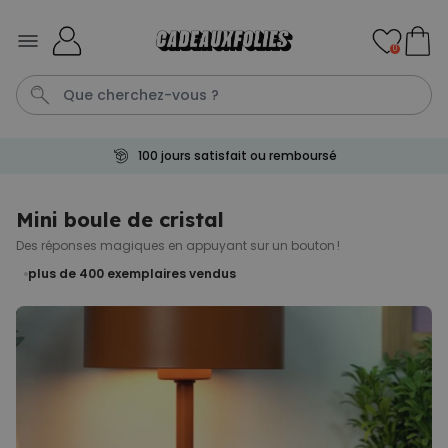
Skip to Content
0
100 jours satisfait ou remboursé
Tasse
Calecon
Mug
P
C
Mini boule de cristal
Des réponses magiques en appuyant sur un bouton !
Personnalisable
Peignoir personnalisé avec
plus de 400
exemplaires vendus
picto et texte
plus de 1.900
exemplaires
39,99 €
vendus
Personnalisable
Chaussettes personnalisées
visage
plus de
28.500
exemplaires
19,99 €
vendus