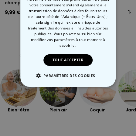
champagne
Mieux
votre consentement s'étend également à la
transmission de données à des fournisseurs
9,99 €
6,99 €
14,
de l'autre côté de l'Atlantique (= États-Unis) ;
cela signifie qu'il existe un risque de
traitement des données à l'insu des autorités
publiques. Vous pouvez aussi bien sûr
modifier vos paramètres à tout moment
à
savoir ici.
Catégorie concernée
Consultez nos autres catégories de cadeux insolites
TOUT ACCEPTER
PARAMÈTRES DES COOKIES
STRICTEMENT NÉCESSAIRE
PERFORMANCE
Bien-être
Plein air
Coquin
Jard
COMMERCIALISATION
NON CLASSÉ