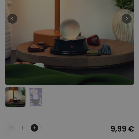
Personnalisable
Chaussettes personnalisées
avec votre animal de
compagnie
plus de
14.000
exemplaires
19,99 €
vendus
Personnalisable
Serviette personnalisée
Maritime avec texte
plus de 1.900
exemplaires
34,99 €
vendus
Personnalisable
Tablier de cuisine
personnalisé Édition limitée
plus de 2.400
exemplaires
29,99 €
vendus
9,99 €
Quantité