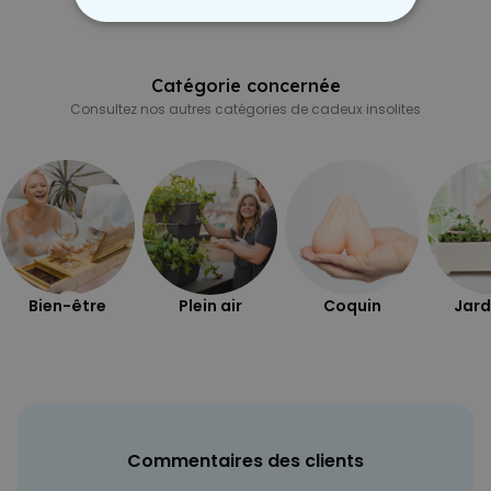
STRICTEMENT NÉCESSAIRE
PERFORMANCE
Catégorie concernée
Consultez nos autres catégories de cadeux insolites
COMMERCIALISATION
NON CLASSÉ
Bien-être
Plein air
Coquin
Jard
Commentaires des clients