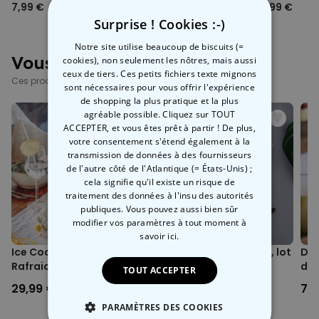
7,99 €
11,99 €
9,99 €
Surprise ! Cookies :-)
Notre site utilise beaucoup de biscuits (=
Vous avez vu ?
cookies), non seulement les nôtres, mais aussi
ceux de tiers. Ces petits fichiers texte mignons
Ces produits pourraient aussi vous intéresser
sont nécessaires pour vous offrir l'expérience
de shopping la plus pratique et la plus
agréable possible. Cliquez sur TOUT
ACCEPTER, et vous êtes prêt à partir ! De plus,
votre consentement s'étend également à la
transmission de données à des fournisseurs
de l'autre côté de l'Atlantique (= États-Unis) ;
cela signifie qu'il existe un risque de
traitement des données à l'insu des autorités
publiques. Vous pouvez aussi bien sûr
modifier vos paramètres à tout moment
à
savoir ici.
Ice Cooler –
Cuillères à café Chats, lot
Dis
Rafraichisseur de
de 4
de
TOUT ACCEPTER
bouteilles créatif
29,99 €
14,99 €
7,9
PARAMÈTRES DES COOKIES