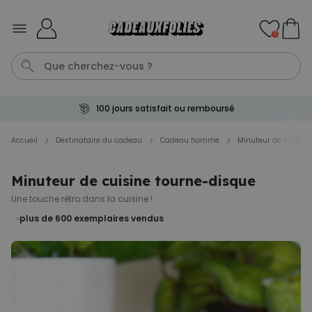
Skip to Content
0
100 jours satisfait ou remboursé
Mug
Poster
Penis
P
C
Accueil
Destinataire du cadeau
Cadeau homme
Minuteur de cuisine
Personnalisable
Minuteur de cuisine tourne-disque
Tablier de cuisine
Une touche rétro dans la cuisine !
personnalisé Édition limitée
plus de 2.400
plus de 600
exemplaires vendus
exemplaires
29,99 €
vendus
Personnalisable
Chaussettes personnalisées
visage
plus de
28.500
exemplaires
19,99 €
vendus