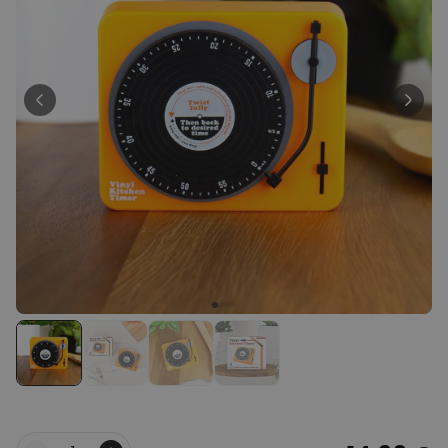
Personnalisable
Peignoir personnalisé avec
texte et couronne de laurier
plus de 0
exemplaires
39,99 €
vendus
Personnalisable
Porte-clés mural personnalisé
avec photo et texte
plus de 3.000
exemplaires
24,99 €
vendus
Personnalisable
Coffret cadeau coquetiers et
tasse à espresso lot de 2
plus de 0
exemplaires
47,57 €
vendus