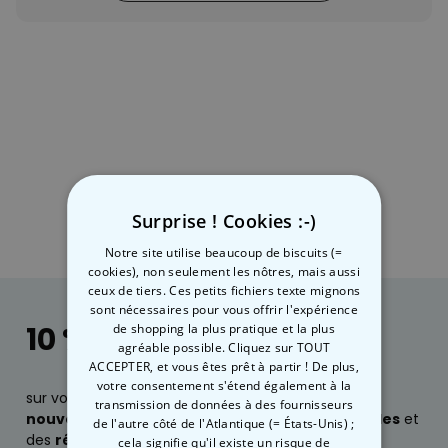
Personnalisable
Tablier de cuisine
personnalisé Édition limitée
plus de 2.400
exemplaires
29,99 €
vendus
Personnalisable
Couverture personnalisée -
animal de compagnie en
costume
plus de 100
Surprise ! Cookies :-)
exemplaires
39,99 €
vendus
Notre site utilise beaucoup de biscuits (=
cookies), non seulement les nôtres, mais aussi
Personnalisable
ceux de tiers. Ces petits fichiers texte mignons
Chaussettes personnalisées
sont nécessaires pour vous offrir l'expérience
avec votre animal de
compagnie
10 % de réduction
de shopping la plus pratique et la plus
plus de
14.000
agréable possible. Cliquez sur TOUT
exemplaires
19,99 €
ACCEPTER, et vous êtes prêt à partir ! De plus,
vendus
votre consentement s'étend également à la
sur votre prochaine commande, des infos sur nos
transmission de données à des fournisseurs
nouveautés
, ainsi que des
idées cadeaux géniales
et
de l'autre côté de l'Atlantique (= États-Unis) ;
des
réductions exclusives
?
cela signifie qu'il existe un risque de