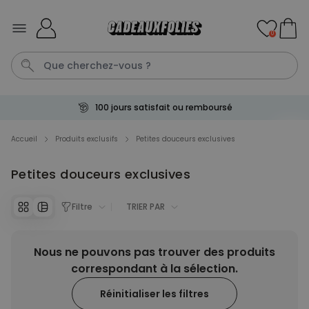
Skip to Content
0
100 jours satisfait ou remboursé
Penis
Mug
P
Cadeau Homme
C
Accueil
Produits exclusifs
Petites douceurs exclusives
Petites douceurs exclusives
Personnalisable
Chaussettes personnalisées
visage
plus de
Filtre
TRIER PAR
28.500
exemplaires
19,99 €
vendus
Nous ne pouvons pas trouver des produits
Personnalisable
Peignoir personnalisé avec
correspondant à la sélection.
texte et couronne de laurier
plus de 0
Réinitialiser les filtres
exemplaires
39,99 €
vendus