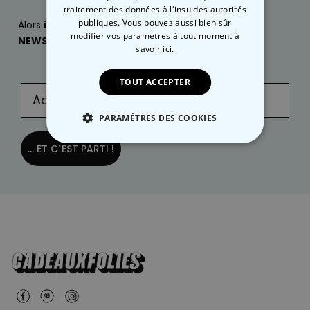
traitement des données à l'insu des autorités
publiques. Vous pouvez aussi bien sûr
Alors
inscrivez-vous
dès maintenant à notre
modifier vos paramètres à tout moment
à
NEWSLETTER
:
savoir ici.
TOUT ACCEPTER
PARAMÈTRES DES COOKIES
... ET C´EST PARTI !
STRICTEMENT NÉCESSAIRE
PERFORMANCE
COMMERCIALISATION
NON CLASSÉ