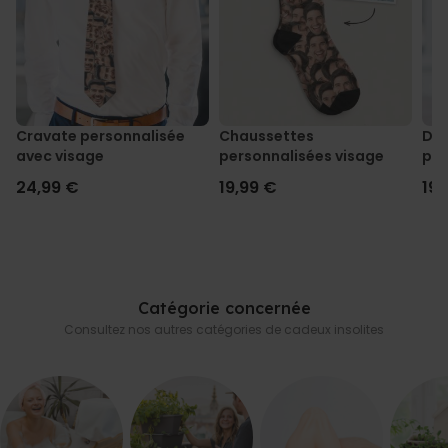
Cravate personnalisée
Chaussettes
Dés
avec visage
personnalisées visage
per
- L
24,99 €
19,99 €
19,
Catégorie concernée
Consultez nos autres catégories de cadeux insolites