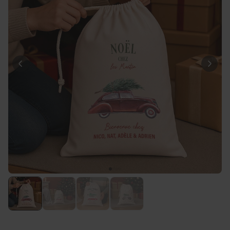
Personnalisable
Tablier de cuisine
personnalisé Édition limitée
plus de 2.400
exemplaires
29,99 €
vendus
Personnalisable
Couverture personnalisée -
animal de compagnie en
costume
plus de 100
exemplaires
39,99 €
vendus
Personnalisable
Chaussettes personnalisées
avec votre animal de
compagnie
plus de
14.000
exemplaires
19,99 €
vendus