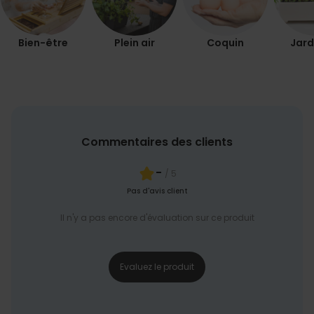
Bien-être
Plein air
Coquin
Jard
Commentaires des clients
-
/ 5
Pas d'avis client
Il n'y a pas encore d'évaluation sur ce produit
Evaluez le produit