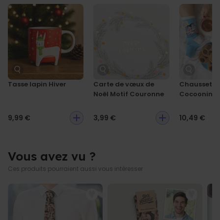
personnel ou vos vœux personnels, ce
sac en jute spécial Noël
Imprimé avec amour en Autriche
fera sourire tout le monde.
Ce joyeux pochon tissu offre suffisamment de place pour les
cadeaux et attire tous les regards sous le sapin. Parfait pour
surprendre les enfants, les ami·es ou les membres de la
famille
fans de Noël. Avec votre sac de Noël personnalisé, la fête
est encore plus magique !
Tasse lapin Hiver
Carte de vœux de
Chaussette
Noël Motif Couronne
Cocooning
9,99 €
3,99 €
10,49 €
Vous avez vu ?
Ces produits pourraient aussi vous intéresser