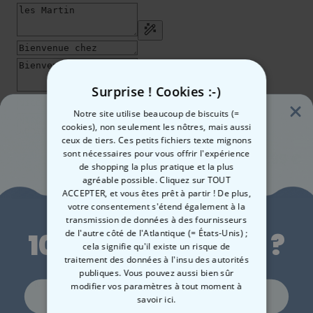
Surprise ! Cookies :-)
Notre site utilise beaucoup de biscuits (=
cookies), non seulement les nôtres, mais aussi
ceux de tiers. Ces petits fichiers texte mignons
sont nécessaires pour vous offrir l'expérience
19,99 €
Quantité
de shopping la plus pratique et la plus
agréable possible. Cliquez sur TOUT
ACCEPTER, et vous êtes prêt à partir ! De plus,
Ajouter au panier
Envie de
votre consentement s'étend également à la
transmission de données à des fournisseurs
de l'autre côté de l'Atlantique (= États-Unis) ;
10 % de réduction ?
cela signifie qu'il existe un risque de
traitement des données à l'insu des autorités
Fabriqué en Autriche
Livraison rapide
publiques. Vous pouvez aussi bien sûr
100 jours satisfait ou remboursé
modifier vos paramètres à tout moment
à
Oui, volontiers !
savoir ici.