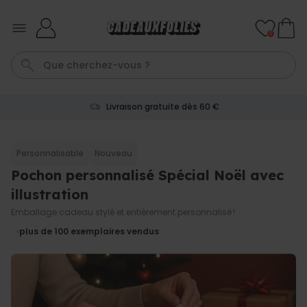
Skip to Content
0
Livraison gratuite dès 60 €
Penis
Mug
P
Cadeau Homme
C
Personnalisable
Nouveau
Pochon personnalisé Spécial Noël avec
Personnalisable
Chaussettes personnalisées
illustration
visage
plus de
28.500
Emballage cadeau stylé et entièrement personnalisé !
exemplaires
19,99 €
vendus
plus de 100
exemplaires vendus
Personnalisable
Peignoir personnalisé avec
texte et couronne de laurier
plus de 0
exemplaires
39,99 €
vendus