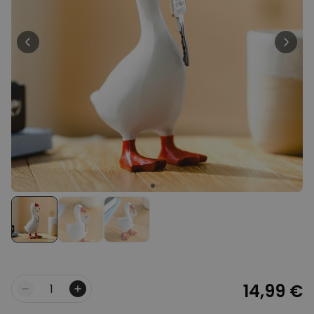
Personnalisable
Chaussettes personnalisées
avec votre animal de
compagnie
plus de
14.000
exemplaires
19,99 €
vendus
Personnalisable
Serviette personnalisée
Maritime avec texte
plus de 1.900
exemplaires
34,99 €
vendus
Personnalisable
Tablier de cuisine
personnalisé Édition limitée
plus de 2.400
exemplaires
29,99 €
vendus
14,99 €
Quantité