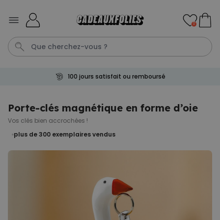
Skip to Content
0
100 jours satisfait ou remboursé
Tasse
Calecon
Mug
P
C
Porte-clés magnétique en forme d’oie
Vos clés bien accrochées !
Personnalisable
Peignoir personnalisé avec
plus de 300
exemplaires vendus
picto et texte
plus de 1.900
exemplaires
39,99 €
vendus
Personnalisable
Chaussettes personnalisées
visage
plus de
28.500
exemplaires
19,99 €
vendus