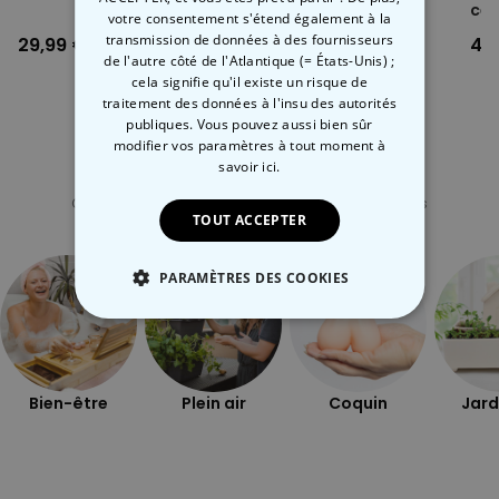
cé
votre consentement s'étend également à la
transmission de données à des fournisseurs
29,99 €
12,99 €
4,
de l'autre côté de l'Atlantique (= États-Unis) ;
cela signifie qu'il existe un risque de
traitement des données à l'insu des autorités
publiques. Vous pouvez aussi bien sûr
modifier vos paramètres à tout moment
à
savoir ici.
Catégorie concernée
Consultez nos autres catégories de cadeux insolites
TOUT ACCEPTER
PARAMÈTRES DES COOKIES
STRICTEMENT NÉCESSAIRE
PERFORMANCE
Bien-être
Plein air
Coquin
Jard
COMMERCIALISATION
NON CLASSÉ