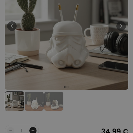
Personnalisable
Tablier de cuisine
personnalisé Édition limitée
plus de 2.400
exemplaires
29,99 €
vendus
Personnalisable
Verre Aperol Spritz
personnalisé avec prénom
plus de
19.400
exemplaires
16,99 €
vendus
Personnalisable
Chaussettes personnalisées
avec votre animal de
compagnie
plus de
14.000
exemplaires
19,99 €
vendus
34,99 €