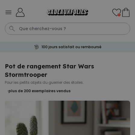
Skip to Content
0
100 jours satisfait ou remboursé
Tasse
Calecon
Mug
P
C
Pot de rangement Star Wars
Stormtrooper
Personnalisable
Peignoir personnalisé avec
Pour les petits objets du guerrier des étoiles.
picto et texte
plus de 200
exemplaires vendus
plus de 1.900
exemplaires
39,99 €
vendus
Personnalisable
Chaussettes personnalisées
visage
plus de
28.500
exemplaires
19,99 €
vendus