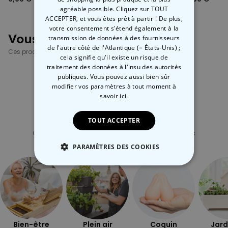
agréable possible. Cliquez sur TOUT
ACCEPTER, et vous êtes prêt à partir ! De plus,
votre consentement s'étend également à la
Vous avez vu ?
transmission de données à des fournisseurs
de l'autre côté de l'Atlantique (= États-Unis) ;
Ces produits pourraient aussi vous intéresser
cela signifie qu'il existe un risque de
traitement des données à l'insu des autorités
publiques. Vous pouvez aussi bien sûr
modifier vos paramètres à tout moment
à
savoir ici.
TOUT ACCEPTER
Catégorie concernée
Consultez nos autres catégories de cadeux insolites
PARAMÈTRES DES COOKIES
STRICTEMENT NÉCESSAIRE
PERFORMANCE
COMMERCIALISATION
Bien-être
Plein air
Coquin
Jard