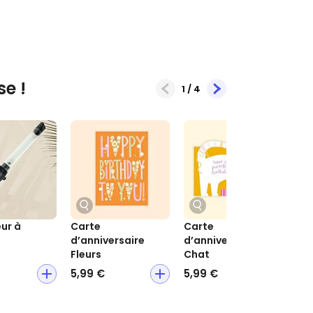
se !
1
/
4
ur à
Carte
Carte
Sel
s
d’anniversaire
d’anniversaire
fle
Fleurs
Chat
5,99 €
5,99 €
9,