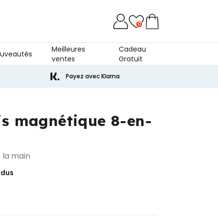
0
Meilleures
Cadeau
uveautés
ventes
Gratuit
Payez avec Klarna
is magnétique 8-en-
s la main
ndus