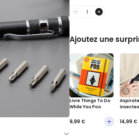
Personnalisable
Porte-clés mural personnalisé
avec photo et texte
plus de
Quantité
3.000
exemplaires
24,99 €
vendus
Ajoutez une surpri
Personnalisable
Verre Aperol Spritz
personnalisé avec prénom
plus de
19.400
exemplaires
16,99 €
vendus
Personnalisable
Chaussettes personnalisées
avec votre animal de
compagnie
plus de
14.000
exemplaires
Livre Things To Do
Aspirate
19,99 €
vendus
While You Poo
insecte
9,99 €
14,99 €