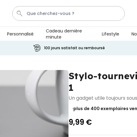
Cadeau dernière
Personnalisé
Lifestyle
No
minute
Calecon
Penis
Mug
P
C
100 jours satisfait ou remboursé
Personnalisable
Tablier de cuisine
Stylo-tournev
personnalisé Édition limitée
plus de
2.400
1
exemplaires
29,99 €
vendus
Un gadget utile toujours sou
Personnalisable
Chaussettes personnalisées
plus de 400
exemplaires ve
visage
plus de
28.500
9,99 €
exemplaires
19,99 €
vendus