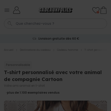
Skip to Content
0
Livraison gratuite dès 60 €
Penis
Mug
P
Cadeau Homme
C
Accueil
Destinataire du cadeau
Cadeau homme
T-shirt personnalis
Personnalisable
Personnalisable
Chaussettes personnalisées
visage
T-shirt personnalisé avec votre animal
plus de
28.500
exemplaires
de compagnie Cartoon
19,99 €
vendus
Votre ami animal en t-shirt
Personnalisable
plus de 1.100
exemplaires vendus
Peignoir personnalisé avec
texte et couronne de laurier
plus de 0
exemplaires
39,99 €
vendus