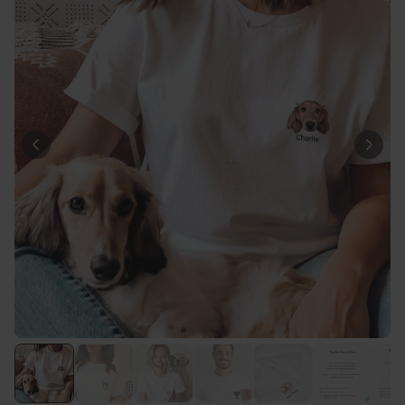
Personnalisable
Tablier de cuisine
personnalisé Édition limitée
plus de 2.400
exemplaires
29,99 €
vendus
Personnalisable
Couverture personnalisée -
animal de compagnie en
costume
plus de 100
exemplaires
39,99 €
vendus
Personnalisable
Chaussettes personnalisées
avec votre animal de
compagnie
plus de
14.000
exemplaires
19,99 €
vendus