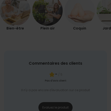
COMMERCIALISATION
NON CLASSÉ
Bien-être
Plein air
Coquin
Jard
Commentaires des clients
-
/ 5
Pas d'avis client
Il n'y a pas encore d'évaluation sur ce produit
Evaluez le produit