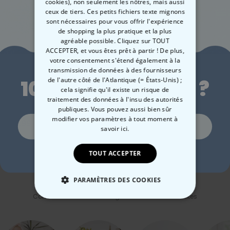
Mettre à l’envers avant le lavage (préserve les couleurs et le motif
cookies), non seulement les nôtres, mais aussi
compagnie
et d’écrire un petit texte en dessous (par exemple le
imprimé)
ceux de tiers. Ces petits fichiers texte mignons
nom de votre animal). Et si vous avez plusieurs animaux, vous
sont nécessaires pour vous offrir l'expérience
Fabrication issue du commerce équitable & production durable
devriez peut-être les inclure. Ne les rendez pas jaloux.
de shopping la plus pratique et la plus
Emballage respectueux de l’environnement
agréable possible. Cliquez sur TOUT
Imprimé en Autriche
ACCEPTER, et vous êtes prêt à partir ! De plus,
Différences de dimensions possibles d’environ +/-5 % par
Envie de
votre consentement s'étend également à la
rapport au tableau des tailles
transmission de données à des fournisseurs
de l'autre côté de l'Atlantique (= États-Unis) ;
10 % de réduction ?
cela signifie qu'il existe un risque de
Cravate personnalisée
Chaussettes
Vas
traitement des données à l'insu des autorités
avec visage
personnalisées visage
tex
publiques. Vous pouvez aussi bien sûr
modifier vos paramètres à tout moment
à
24,99 €
19,99 €
29
Oui, volontiers !
savoir ici.
TOUT ACCEPTER
Non merci, je n'aime pas les réductions
PARAMÈTRES DES COOKIES
Catégorie concernée
Consultez nos autres catégories de cadeux insolites
STRICTEMENT NÉCESSAIRE
PERFORMANCE