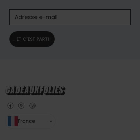
... ET C´EST PARTI !
France