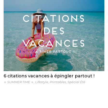
6 citations vacances à épingler partout !
☼ SUMMER TIME ☼
,
Lifestyle
,
Printables
,
Spécial Été