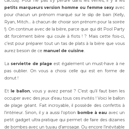
cactus). Pour ne pas s’y perdre dans les verres, il y a les
petits marqueurs version homme ou femme sexy
avec
pour chacun un prénom marqué sur le slip de bain (Kelly,
Ryan, Mitch… à chacun de choisir son prénom pour la soirée
!). On continue avec de la bière, parce que qui dit Pool Party
dit forcément bière qui coule à flots ! ? Mais cette fois-ci,
c’est pour préparer tout un tas de plats à la bière que vous
aurez besoin de ce
manuel de cuisine
.
La
serviette de plage
est également un must-have à ne
pas oublier. On vous a choisi celle qui est en forme de
donut !
Et
le ballon
, vous y aviez pensé ? C’est qu’il faut bien les
occuper avec des jeux d’eau tous ces invités ! Voici le ballon
de plage géant. Fait incroyable, il possède des confettis à
l’intérieur. Sinon, il y a aussi l’option
bombe à eau
avec un
petit gadget ultra pratique qui permet de faire des dizaines
de bombes avec un tuyau d’arrosage. Ou encore l’inévitable