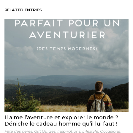
RELATED ENTRIES
Il aime l’aventure et explorer le monde ?
Déniche le cadeau homme qu’il lui faut !
Fête des pères
,
Gift Guides
,
Inspirations
,
Lifestyle
,
Occasions
,