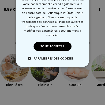
Mieux
votre consentement s'étend également à la
transmission de données à des fournisseurs
9,99 €
6,99 €
14,
de l'autre côté de l'Atlantique (= États-Unis) ;
cela signifie qu'il existe un risque de
traitement des données à l'insu des autorités
publiques. Vous pouvez aussi bien sûr
modifier vos paramètres à tout moment
à
savoir ici.
Catégorie concernée
Consultez nos autres catégories de cadeux insolites
TOUT ACCEPTER
PARAMÈTRES DES COOKIES
STRICTEMENT NÉCESSAIRE
PERFORMANCE
Bien-être
Plein air
Coquin
Jard
COMMERCIALISATION
NON CLASSÉ