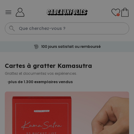
Skip to Content
0
100 jours satisfait ou remboursé
Mug
Poster
Penis
P
C
Cartes à gratter Kamasutra
Grattez et documentez vos expériences.
Personnalisable
Tablier de cuisine
plus de 1.300
exemplaires vendus
personnalisé Édition limitée
plus de 2.400
exemplaires
29,99 €
vendus
Personnalisable
Chaussettes personnalisées
visage
plus de
28.500
exemplaires
19,99 €
vendus