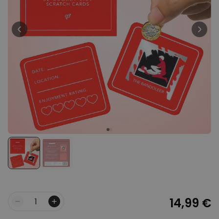
Personnalisable
Peignoir personnalisé avec
texte et couronne de laurier
plus de 0
exemplaires
39,99 €
vendus
Personnalisable
Porte-clés mural personnalisé
avec photo et texte
plus de 3.000
exemplaires
24,99 €
vendus
Personnalisable
Coffret cadeau coquetiers et
tasse à espresso lot de 2
plus de 0
exemplaires
47,57 €
vendus
14,99 €
Quantité