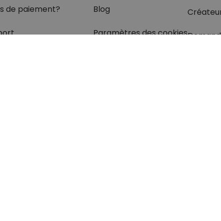
s de paiement?
Blog
Créateu
port
Paramètres des cookies
Demand
olis
rétractation
z les réponses
à vos
s dans
la rubrique FAQ.
otection des données
Mentions légales