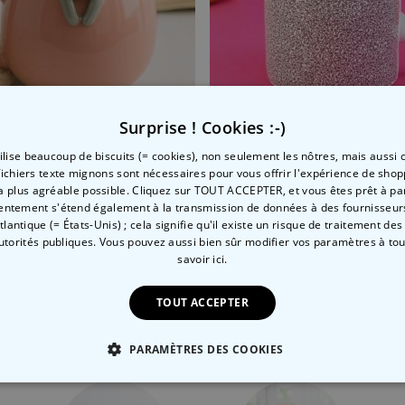
Surprise ! Cookies :-)
tilise beaucoup de biscuits (= cookies), non seulement les nôtres, mais aussi c
prénom
 avec un chat
Tasse Micro-Penis
fichiers texte mignons sont nécessaires pour vous offrir l'expérience de shop
la plus agréable possible. Cliquez sur TOUT ACCEPTER, et vous êtes prêt à part
 €
12,99 €
entement s'étend également à la transmission de données à des fournisseurs
Atlantique (= États-Unis) ; cela signifie qu'il existe un risque de traitement de
autorités publiques. Vous pouvez aussi bien sûr modifier vos paramètres à t
savoir ici.
Catégorie concernée
TOUT ACCEPTER
Consultez nos autres catégories de cadeux insolites
PARAMÈTRES DES COOKIES
 NÉCESSAIRE
PERFORMANCE
COMMERCIALISATION