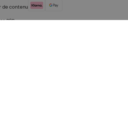
r de contenu
es B2B
© 2026 cadeauxfolies