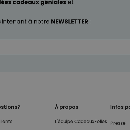
dées cadeaux géniales
et
intenant à notre
NEWSLETTER
:
stions?
À propos
Infos p
lients
L'équipe CadeauxFolies
Presse