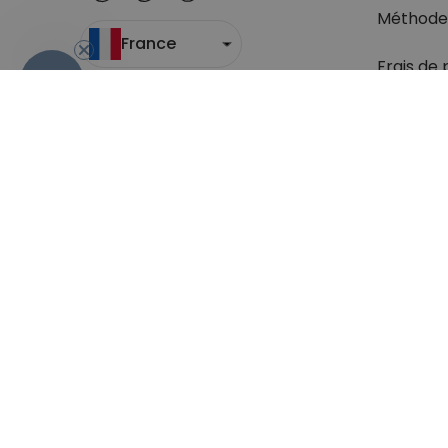
Méthode
France
Frais de 
- 10 %
Suivi du c
Retour
Droit de 
Retrouve
question
Conditions générales de Vente
Sécurité & Pr